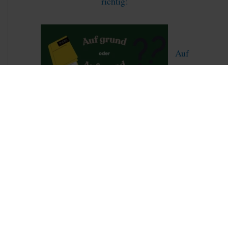
richtig!
Auf
grund oder aufgrund – was ist korrekt?
Dreiecksungleichung endlich verstehen –
Schritt für Schritt