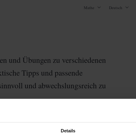
Mathe
Deutsch
lien und Übungen zu verschiedenen
ktische Tipps und passende
sinnvoll und abwechslungsreich zu
Details