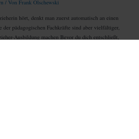
rn
/ Von
Frank Olschewski
eherin hört, denkt man zuerst automatisch an einen
 der pädagogischen Fachkräfte sind aber vielfältiger,
zieher-Ausbildung machen Bevor du dich entschließt,
erufsbild von Erziehenden ansehen. Hierzu kannst du