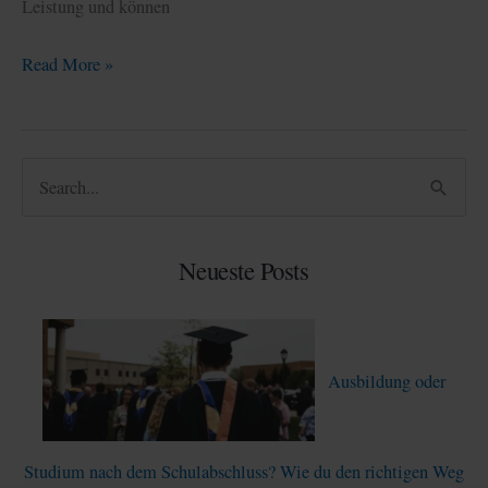
Leistung und können
Sprachzertifikate
Read More »
–
Alle
Infos
S
zu
u
TOEFL,
c
Cambridge
Neueste Posts
und
h
DELF
e
n
Ausbildung oder
n
a
c
Studium nach dem Schulabschluss? Wie du den richtigen Weg
h