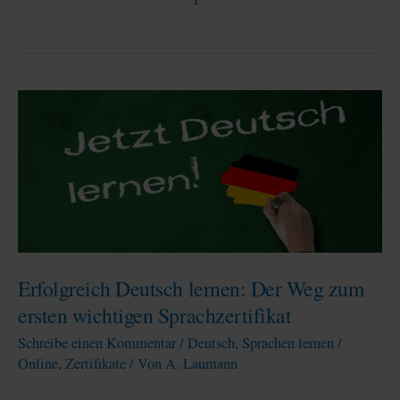
Erfolgreich Deutsch lernen: Der Weg zum
ersten wichtigen Sprachzertifikat
Schreibe einen Kommentar
/
Deutsch
,
Sprachen lernen /
Online
,
Zertifikate
/ Von
A. Laumann