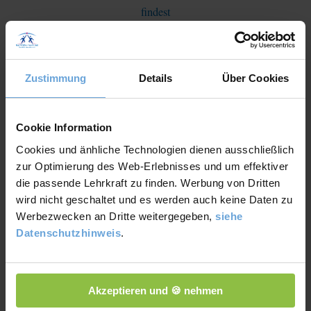
findest
:
Zustimmung
Details
Über Cookies
Legitime Hilfe? Darf
Cookie Information
man sich eine Masterarbeit schreiben lassen?
Cookies und änhliche Technologien dienen ausschließlich
zur Optimierung des Web-Erlebnisses und um effektiver
die passende Lehrkraft zu finden. Werbung von Dritten
wird nicht geschaltet und es werden auch keine Daten zu
Danke im Voraus –
Werbezwecken an Dritte weitergegeben,
siehe
Datenschutzhinweis
.
So schreibt man es richtig!
Akzeptieren und 🍪 nehmen