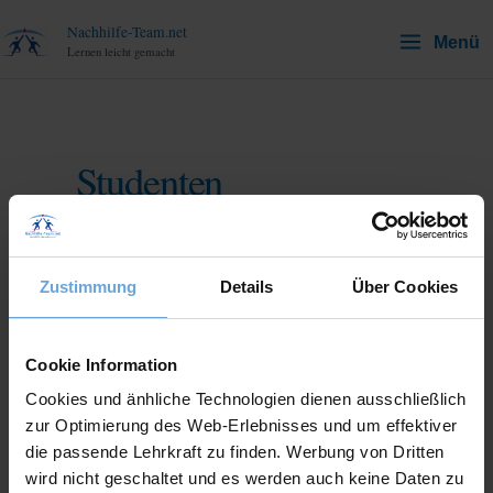
Zum
Nachhilfe-Team.net
Menü
Inhalt
Lernen leicht gemacht
springen
Studenten
Hier findest du hilfreiche
Materialien, Erklärungen und
Zustimmung
Details
Über Cookies
Tipps für Studenten. Entdecke
passende Artikel und Übungen,
Cookie Information
um dich als Student
Cookies und änhliche Technologien dienen ausschließlich
zur Optimierung des Web-Erlebnisses und um effektiver
weiterzuentwickeln.
die passende Lehrkraft zu finden. Werbung von Dritten
wird nicht geschaltet und es werden auch keine Daten zu