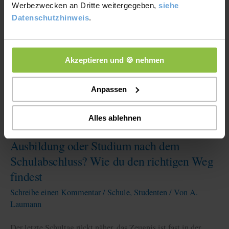
Werbezwecken an Dritte weitergegeben,
siehe
Datenschutzhinweis
.
Akzeptieren und 🍪 nehmen
Anpassen
Alles ablehnen
Ausbildung oder Studium nach dem
Schulabschluss? Wie du den richtigen Weg
findest
Schreibe einen Kommentar
/
Schule
,
Studenten
/ Von
A.
Laumann
Der letzte Schultag rückt näher, das Zeugnis ist fast in der