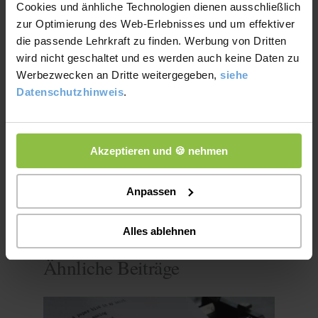
Cookies und änhliche Technologien dienen ausschließlich
engagiert sich mit Herzblut für bessere Bildungschancen. Als
zur Optimierung des Web-Erlebnisses und um effektiver
Autor im Blog „Lernen leicht gemacht“ teilt er regelmäßig
die passende Lehrkraft zu finden. Werbung von Dritten
praktische Tipps, Hintergrundwissen und Erklärungen rund um
wird nicht geschaltet und es werden auch keine Daten zu
Schule, Lernen und Prüfungen.
Werbezwecken an Dritte weitergegeben,
siehe
Datenschutzhinweis
.
Akzeptieren und 🍪 nehmen
←
Vorheriger Beitrag
Nächster Beitrag
→
Anpassen
Alles ablehnen
Ähnliche Beiträge