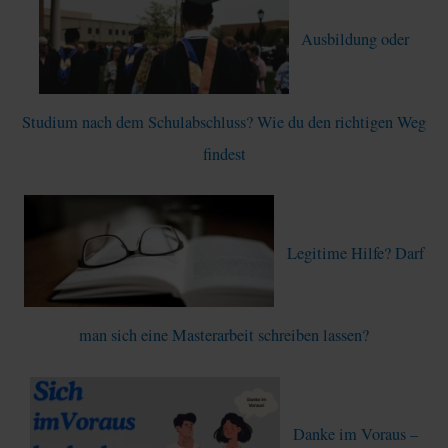
n
Ausbildung oder
n
a
c
Studium nach dem Schulabschluss? Wie du den richtigen Weg
h
findest
:
Legitime Hilfe? Darf
man sich eine Masterarbeit schreiben lassen?
Danke im Voraus –