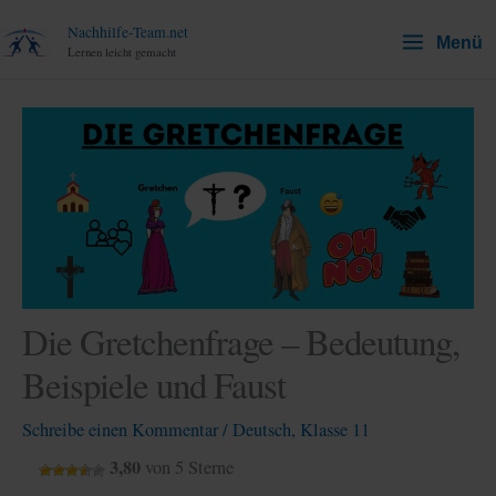
Zum
Nachhilfe-Team.net
Menü
Inhalt
Lernen leicht gemacht
springen
Die Gretchenfrage – Bedeutung,
Beispiele und Faust
Schreibe einen Kommentar
/
Deutsch
,
Klasse 11
3,80
von 5 Sterne