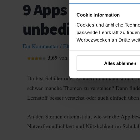
9 Apps für die Sc
Cookie Information
unbedingt kennen
Cookies und änhliche Techno
passende Lehrkraft zu finden
Werbezwecken an Dritte wei
Ein Kommentar
/
Eltern
,
Schule
3,69
von 5 Sterne
Alles ablehnen
Du bist Schüler oder Schülerin und kannst dich n
schwer manche Themen zu verstehen? Dann findes
Lernstoff besser verstehst oder auch einfach üben
An den Sternen erkennst du, wie wir die App be
Nutzerfreundlichkeit und Nützlichkeit im Schulall