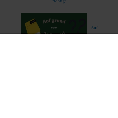
richtig!
Auf
grund oder aufgrund – was ist korrekt?
Dreiecksungleichung endlich verstehen –
Schritt für Schritt