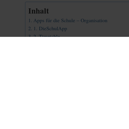
Inhalt
Apps für die Schule – Organisation
1. DieSchulApp
2. Timetable
Apps für verschiedene Fächer
3. Simple Club – deine Lernapp
4. Brainyoo
5. Anton
Apps für die Schule – Mathe
6. Photomath
7. GeoGebra Grafikrechner
Apps für die Schule – Sprachen
8. DeepL
9. Vokabeltrainer
Übersicht – 9 Apps für die Schule