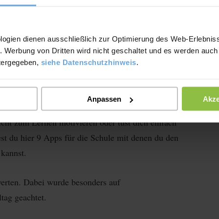
hule, die man
 sollte
logien dienen ausschließlich zur Optimierung des Web-Erlebniss
. Werbung von Dritten wird nicht geschaltet und es werden auch
tergegeben,
siehe Datenschutzhinweis
.
Anpassen
Akze
icht zum Lernen motivieren oder tust dich einfach
t du hier 9 Apps für die Schule mit denen du den
 kannst.
werten. Dabei wurde besonders auf
tag geachtet.