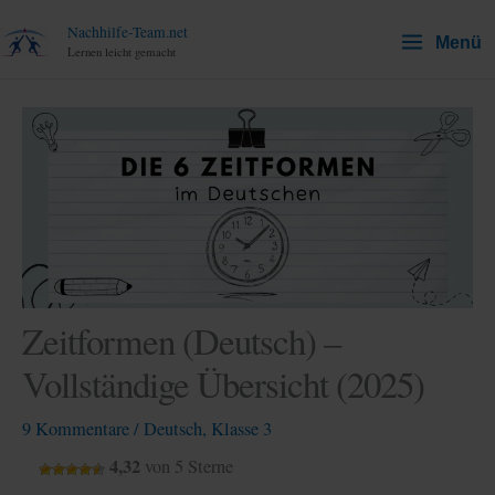
Zum
Nachhilfe-Team.net
Menü
Inhalt
Lernen leicht gemacht
springen
Zeitformen (Deutsch) –
Vollständige Übersicht (2025)
9 Kommentare
/
Deutsch
,
Klasse 3
4,32
von 5 Sterne