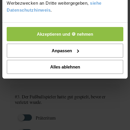
Werbezwecken an Dritte weitergegeben,
siehe
Datenschutzhinweis
.
#2.
Ich werde ein Bild malen.
Akzeptieren und 🍪 nehmen
Futur I
Anpassen
Futur II
Alles ablehnen
Präsens
#3.
Der Fußballspieler hatte gut gespielt, bevor er
verletzt wurde.
Präteritum