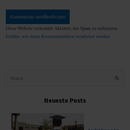
Diese Website verwendet Akismet, um Spam zu reduzieren.
Erfahre, wie deine Kommentardaten verarbeitet werden.
S
u
c
Neueste Posts
h
e
n
Ausbildung oder