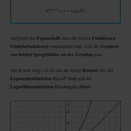
log
(x)
x
b
= x = log
(b
)
b
b
Eigenschaft
Funktionen
Aufgrund der
, dass die beiden
Umkehrfunktionen
Graphen
voneinander sind, sind die
von beiden Spiegelbilder an der Geraden y=x
.
Beispiel
Am besten zeige ich dir das an einem
mit der
x
Exponentialfunktion f(x)=2
(rot)
und der
Logarithmusfunktion f(x)=log
(x) (blau)
:
2