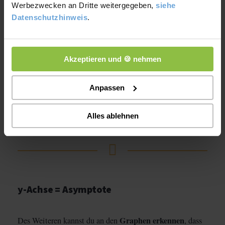
Werbezwecken an Dritte weitergegeben,
siehe
Datenschutzhinweis
.
Akzeptieren und 🍪 nehmen
Anpassen
Alles ablehnen
y-Achse = Asymptote
Graphen erkennen
Des Weiteren kannst du an den
, dass