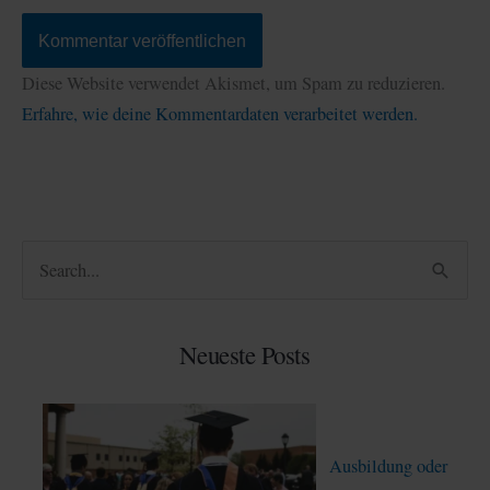
Diese Website verwendet Akismet, um Spam zu reduzieren.
Erfahre, wie deine Kommentardaten verarbeitet werden.
S
u
c
Neueste Posts
h
e
n
Ausbildung oder
n