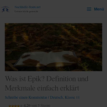
Zum
Nachhilfe-Team.net
Menü
Inhalt
Lernen leicht gemacht
springen
Was ist Epik? Definition und
Merkmale einfach erklärt
Schreibe einen Kommentar
/
Deutsch
,
Klasse 11
4,20
von 5 Sterne