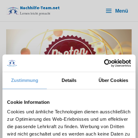
Zum
Nachhilfe-Team.net
Menü
Inhalt
Lernen leicht gemacht
springen
Zustimmung
Details
Über Cookies
Proton: Das kleine Teilchen
Cookie Information
schnell erklärt! (+
Cookies und änhliche Technologien dienen ausschließlich
Rechnung)
zur Optimierung des Web-Erlebnisses und um effektiver
die passende Lehrkraft zu finden. Werbung von Dritten
Ein Kommentar
/
Chemie
,
Nebenfach
wird nicht geschaltet und es werden auch keine Daten zu