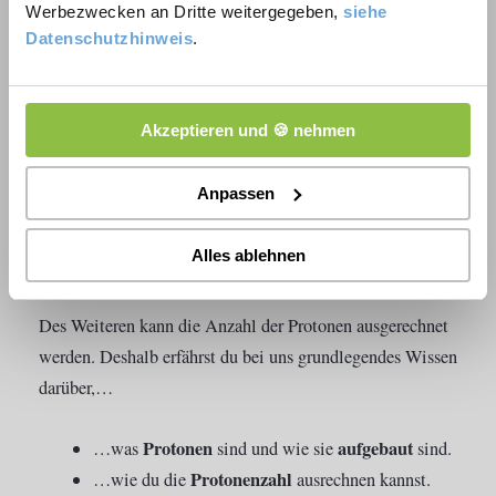
4,50
von 5 Sterne
Werbezwecken an Dritte weitergegeben,
siehe
Datenschutzhinweis
.
Solltest du dich schon immer gefragt haben, woraus
Materie besteht, dann wird dir dieser Artikel einen
Akzeptieren und 🍪 nehmen
kleinen Baustein dazu liefern. Denn das Proton ist neben
dem Neutron, ein Bestandteil von Atomen.
Anpassen
Alles um dich herum besteht aus Atomen und somit
Alles ablehnen
aus Materie. Selbst du!
Des Weiteren kann die Anzahl der Protonen ausgerechnet
werden. Deshalb erfährst du bei uns grundlegendes Wissen
darüber,…
Protonen
aufgebaut
…was
sind und wie sie
sind.
Protonenzahl
…wie du die
ausrechnen kannst.