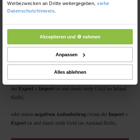
Werbezwecken an Dritte weitergegeben,
siehe
Datenschutzhinweis
.
Und genauso können auch Sparmaßnahmen, Ausgaben
und Kredite ins Ausland gehen oder aus dem Ausland
kommen.
Akzeptieren und 🍪 nehmen
Verbindung zwischen
Dabei ist volkswirtschaftlich die
Anpassen
In- und Ausland sehr entscheidend
.
Alles ablehnen
positiven Außenbeitrag
Man spricht von einem
(wenn
Export
>
Import
der
ist und damit mehr Geld ins Inland
fließt),
negativen Außenbeitrag
Import >
oder einem
(wenn der
Export
ist und damit mehr Geld ins Ausland fließt).