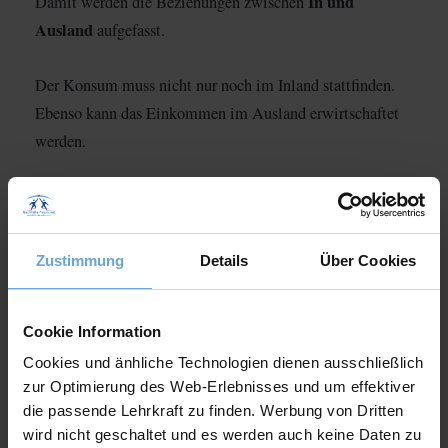
In und
Damit werden die Beziehungen zwischen
Ausland
aufgefasst.
Der Konsum muss nicht nur noch im Inland stattfinden.
Ebenso kann das Einkommen im Ausland erwirtschaftet
werden.
Die Unternehmen können Waren und Dienstleistungen
importieren
exportieren
sowohl
, als auch
.
Zustimmung
Details
Über Cookies
Wusstest du, dass Deutschland eine der
größten Exportnationen der Welt ist? Von
Cookie Information
2002-2008 war Deutschland die Nation mit
Cookies und änhliche Technologien dienen ausschließlich
dem höchsten Exportüberschuss. Seit 2009
zur Optimierung des Web-Erlebnisses und um effektiver
die passende Lehrkraft zu finden. Werbung von Dritten
wird Deutschland allerdings von China als
wird nicht geschaltet und es werden auch keine Daten zu
“Export-Weltmeister” abgelöst.