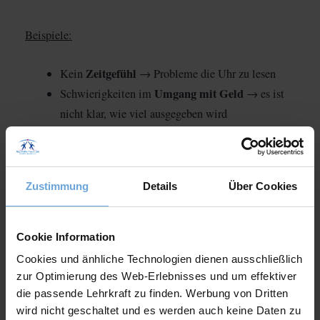
Beispiele:
Zeitgefühl
Kein
→ Probleme die Uhr zu lesen
Umgang mit Geld
Schwierigkeiten im
→ es ist
nicht klar, wie viel ausgegeben wird
Adressen
Probleme
zu finden → z.B.
Postleitzahlen, Hausnummern, Stockwerke
Zustimmung
Details
Über Cookies
Dyskalkulie Test zur Diagnose
Cookie Information
Cookies und änhliche Technologien dienen ausschließlich
starke Beeinträchtigung beim
Dyskalkulie gilt als
zur Optimierung des Web-Erlebnisses und um effektiver
Rechnen
4 Punkte
. Für die offizielle Diagnose müssen
die passende Lehrkraft zu finden. Werbung von Dritten
erfüllt sein:
wird nicht geschaltet und es werden auch keine Daten zu