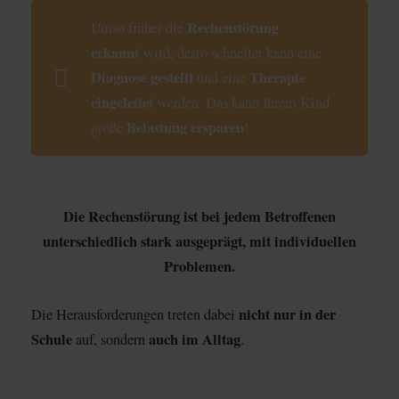
Rechenstörung
Umso früher die
erkannt
wird, desto schneller kann eine
Diagnose gestellt
Therapie
und eine
eingeleitet
werden. Das kann Ihrem Kind
Belastung ersparen
große
!
Die Rechenstörung ist bei jedem Betroffenen
unterschiedlich stark ausgeprägt, mit individuellen
Problemen.
nicht nur in der
Die Herausforderungen treten dabei
Schule
auch im Alltag
auf, sondern
.