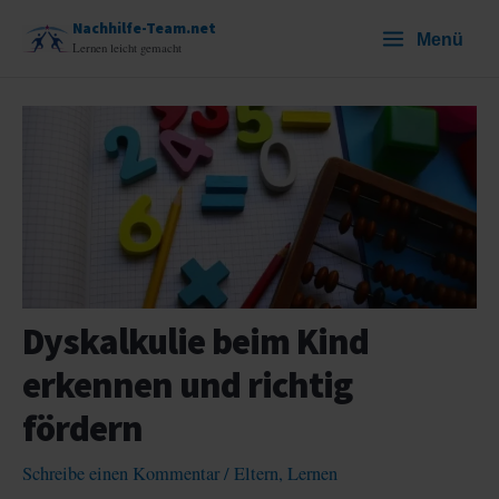
Zum
Nachhilfe-Team.net
Menü
Inhalt
Lernen leicht gemacht
springen
Dyskalkulie beim Kind
erkennen und richtig
fördern
Schreibe einen Kommentar
/
Eltern
,
Lernen