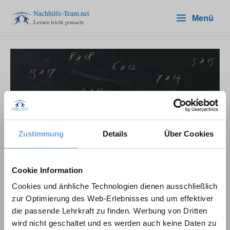
Zum
Nachhilfe-Team.net
Menü
Inhalt
Lernen leicht gemacht
springen
Zustimmung
Details
Über Cookies
Großes Einmaleins schnell
Cookie Information
lernen: So klappt’s!
Cookies und änhliche Technologien dienen ausschließlich
3 Kommentare
/
Klasse 4
,
Mathematik
zur Optimierung des Web-Erlebnisses und um effektiver
die passende Lehrkraft zu finden. Werbung von Dritten
4,33
von 5 Sterne
wird nicht geschaltet und es werden auch keine Daten zu