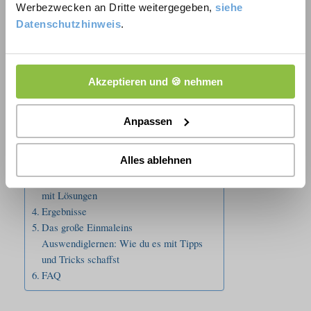
Werbezwecken an Dritte weitergegeben,
siehe
Bist du bereit, das große Einmaleins kennenzulernen?
Datenschutzhinweis
.
Dann lass uns gleich loslegen!
Akzeptieren und 🍪 nehmen
Inhalt
Was ist das große Einmaleins? Alle
Anpassen
Infos
Das kleine Einmaleins
Alles ablehnen
Das große Einmaleins
Das große 1×1 lernen: Übungsaufgaben
mit Lösungen
Ergebnisse
Das große Einmaleins
Auswendiglernen: Wie du es mit Tipps
und Tricks schaffst
FAQ