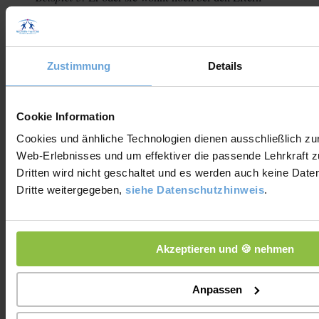
nie umgezogen
oder ist
und der Job ist in der Nähe:
Der Bewerber ist hier vielleicht einfach nur auf der
Suche nach dem naheliegendsten Job. Jemand, der
neue
mehrmals umgezogen ist und viele
Umgebungen
viele
kennengelernt hat, hat schon
Veränderungen
hinter sich und ist möglicherweise
anpassungsfähiger.
Selbst etwas, das für viele vielleicht irrelevant
erscheinen mag, wie ein Motorradführerschein,
signalisiert etwas ganz Bestimmtes.
Frage dich einmal: Wenn du ein Buch über einen
Protagonisten lesen würdest und genau diese Infos
über den Protagonisten erhältst, hast du dann nicht
ganz bestimmtes Bild im Kopf
ein
? Ein Bild, das