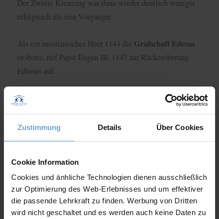
Der Zweite Kreuzzug war dann wieder deutlich weniger
erfolgreich als sein Vorgänger.
Grafschaft Edessa
Als ein muslimisches Heer 1144 die
eroberte, rief Papst Eugen III. 1147 zur Rückeroberung
Edessas auf.
sehr schlecht organisiert
Erneut war das Unterfangen
und kaum durchdacht, weshalb der Zweite Kreuzzug 1149
scheiterte
und Edessa unter muslimischer Herrschaft
Zustimmung
Details
Über Cookies
blieb.
Cookie Information
Cookies und änhliche Technologien dienen ausschließlich
zur Optimierung des Web-Erlebnisses und um effektiver
die passende Lehrkraft zu finden. Werbung von Dritten
wird nicht geschaltet und es werden auch keine Daten zu