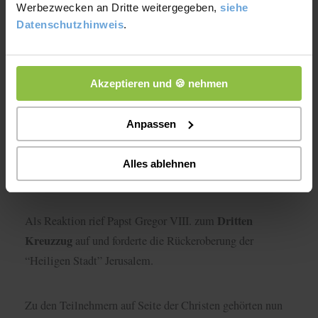
Werbezwecken an Dritte weitergegeben,
siehe
Datenschutzhinweis
.
Akzeptieren und 🍪 nehmen
Dritter Kreuzzug (1189-1192)
Anpassen
Im Jahr 1187 setzte das muslimische Heer, nun unter der
Sultan Saladin
Führung von
, ihren Eroberungsfeldzug fort
Alles ablehnen
und schaffte es, Jerusalem zu erobern.
Dritten
Als Reaktion rief Papst Gregor VIII. zum
Kreuzzug
auf und forderte die Rückeroberung der
“Heiligen Stadt” Jerusalem.
Zu den Teilnehmern auf Seite der Christen gehörten nun