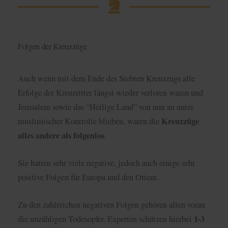
Auch wenn mit dem Ende des Siebten Kreuzzugs alle
Erfolge der Kreuzritter längst wieder verloren waren und
Jerusalem sowie das “Heilige Land” von nun an unter
Kreuzzüge
muslimischer Kontrolle blieben, waren die
alles andere als folgenlos
.
Sie hatten sehr viele negative, jedoch auch einige sehr
positive Folgen für Europa und den Orient.
Zu den zahlreichen negativen Folgen gehören allen voran
1-3
die unzähligen Todesopfer. Experten schätzen hierbei
Millionen Tote
während der 7 Kreuzzüge.
enormen finanziellen Kosten
Zusätzlich haben die
im
sehr geringen Erfolgen
Vergleich zu den
, die am Ende
sogar vollkommen verschwunden waren, Europa