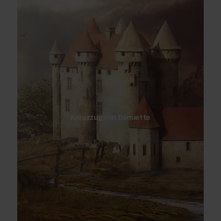
Dieser vor dem eigentlichen Fünften stattgefundene
Damiette in Ägypten
Kreuzzug hatte die Stadt
zum Ziel.
hohem strategischem Wert
für die
Diese war von
Muslime und konnte nach einer langen Eroberung
von den Kreuzrittern erobert werden.
Kurze Zeit darauf eroberten die Moslems Damiette
Kreuzzug von Damiette
erneut in
allerdings zurück, was den Kreuzzug
einem Fehlschlag
beendete.
Da dieser Kreuzzug in der deutschen Zählweise mit
dem Kreuzzug von Friedrich II. zusammengezählt