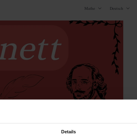
Mathe
Deutsch
efinition, Merkmale,
Details