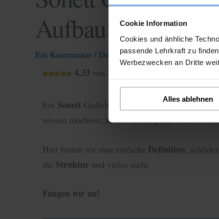
Aufbau und Wirku
Cookie Information
Cookies und änhliche Techno
passende Lehrkraft zu finden
Ein Kommentar
/
Deutsch
,
Klasse 8
Werbezwecken an Dritte wei
4,33
von 5 Sterne
Alles ablehnen
Sonett
Regeln
Ei
Ein
Gedicht hat besondere
und
wissen möchtest, kannst du dir gerne diesen Arti
Definition
Hier bieten wir eine einfache
, schilde
Struktur
die
und vieles mehr.
Fangen wir an!