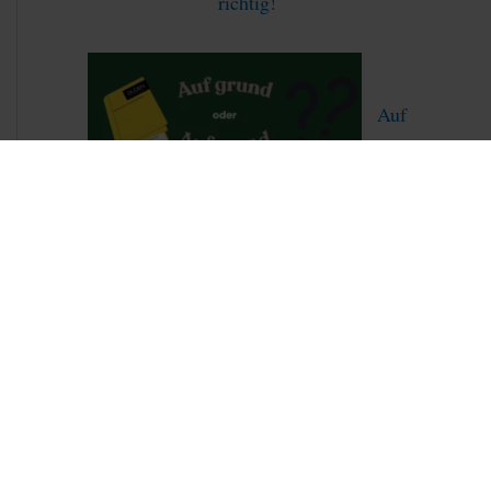
richtig!
Auf
grund oder aufgrund – was ist korrekt?
Dreiecksungleichung endlich verstehen –
Schritt für Schritt