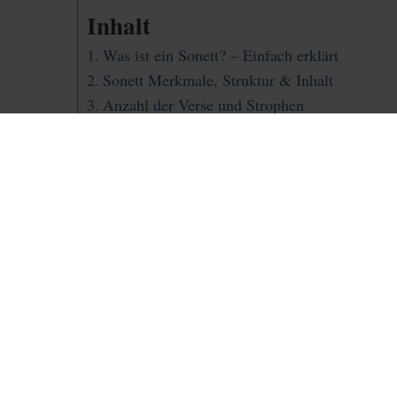
Inhalt
Was ist ein Sonett? – Einfach erklärt
Sonett Merkmale, Struktur & Inhalt
Anzahl der Verse und Strophen
Reimschema
Metrik
Struktur & Inhalt
Sonett Beispiel
Tenzone und Sonettenkranz
Tenzone
Sonettenkranz
Wirkung eines Sonetts
Die Entwicklung des Sonetts
FAQ
Quiz