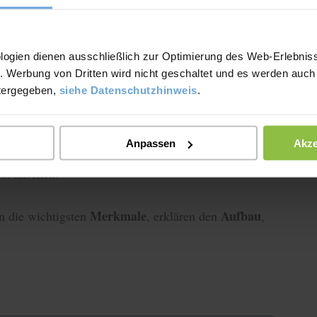
ng
logien dienen ausschließlich zur Optimierung des Web-Erlebniss
. Werbung von Dritten wird nicht geschaltet und es werden auch
tergegeben,
siehe Datenschutzhinweis
.
Anpassen
Akze
genschaften
. Falls du mehr zu dieser Gedichtform
kel ansehen.
Merkmale
Aufbau
rn die wichtigsten
, erklären den
,