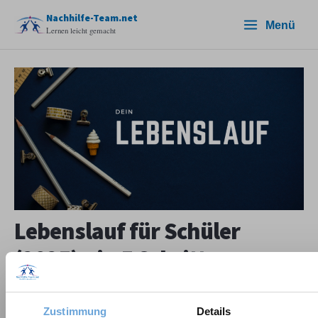
Zum
Nachhilfe-Team.net
Menü
Inhalt
Lernen leicht gemacht
springen
Lebenslauf für Schüler
(2025) – in 5 Schritten zum
Ziel
Zustimmung
Details
Schreibe einen Kommentar
/
Deutsch
,
Klasse 9