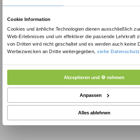
3,75
von 5 Sterne
Cookie Information
Du willst dich bald für ein Schülerpraktikum, eine
Cookies und änhliche Technologien dienen ausschließlich zu
Web-Erlebnisses und um effektiver die passende Lehrkraft z
Ausbildung oder einen Nebenjob bewerben? Oder musst
von Dritten wird nicht geschaltet und es werden auch keine 
du einen Lebenslauf als Aufgabe für den Schulunterricht
Werbezwecken an Dritte weitergegeben,
siehe Datenschut
schreiben? Dann ist das hier so oder so der richtige Artikel
für dich!
Akzeptieren und 🍪 nehmen
Hier erfährst du, wie du als Schüler deinen idealen
Lebenslauf in nur 5 Schritten erstellst!
Anpassen
Und es kann direkt losgehen…
Alles ablehnen