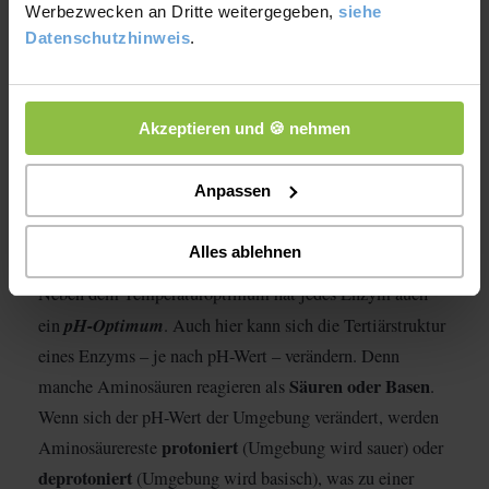
Werbezwecken an Dritte weitergegeben,
siehe
Datenschutzhinweis
.
Akzeptieren und 🍪 nehmen
Anpassen
2. pH-Wert
Alles ablehnen
Neben dem Temperaturoptimum hat jedes Enzym auch
pH-Optimum
ein
. Auch hier kann sich die Tertiärstruktur
eines Enzyms – je nach pH-Wert – verändern. Denn
Säuren oder Basen
manche Aminosäuren reagieren als
.
Wenn sich der pH-Wert der Umgebung verändert, werden
protoniert
Aminosäurereste
(Umgebung wird sauer) oder
deprotoniert
(Umgebung wird basisch), was zu einer