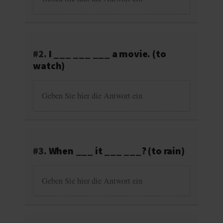
#2.
I ___ ___ ___ a movie. (to
watch)
#3.
When ___ it ___ ___? (to rain)