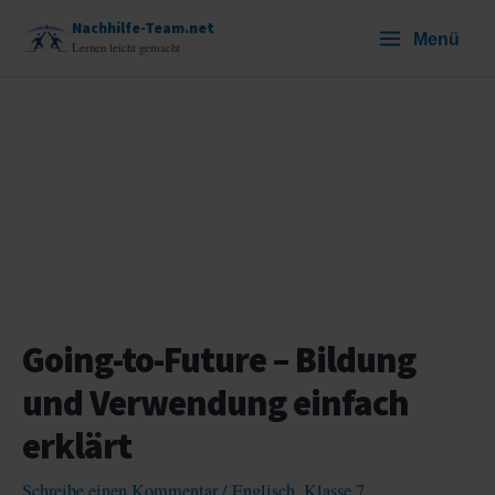
Zum
Nachhilfe-Team.net
Menü
Inhalt
Lernen leicht gemacht
springen
Going-to-Future – Bildung
und Verwendung einfach
erklärt
Schreibe einen Kommentar
/
Englisch
,
Klasse 7