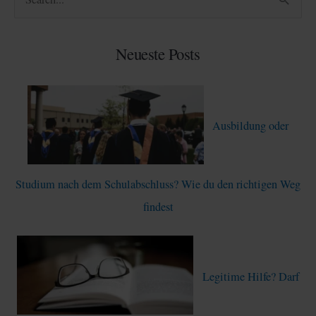
u
c
Neueste Posts
h
e
n
Ausbildung oder
n
a
c
Studium nach dem Schulabschluss? Wie du den richtigen Weg
h
findest
:
Legitime Hilfe? Darf