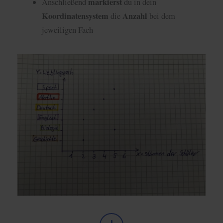
markierst
Anschließend
du in dein
Koordinatensystem
Anzahl
die
bei dem
jeweiligen Fach