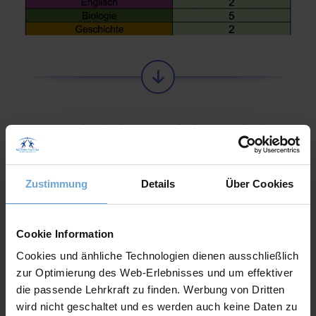
markierst
Anschließend
du die Zeilen, bei dem
Werte
alle
du die
übertragen hast und fügst
Rahmenlinien
hinzu.
Zustimmung
Details
Über Cookies
Cookie Information
Cookies und änhliche Technologien dienen ausschließlich
zur Optimierung des Web-Erlebnisses und um effektiver
die passende Lehrkraft zu finden. Werbung von Dritten
wird nicht geschaltet und es werden auch keine Daten zu