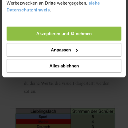
Werbezwecken an Dritte weitergegeben,
siehe
Datenschutzhinweis
.
Akzeptieren und 🍪 nehmen
Anpassen
Alles ablehnen
markierst
Nachdem du deine Tabelle erstellt hast,
Werte
du deine
, die visuell dargestellt werden
sollen.