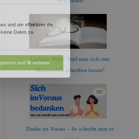
:
es und um effektiver die
 keine Daten zu
Legitime Hilfe? Darf man sich eine
ptieren und 🍪 nehmen
Masterarbeit schreiben lassen?
Danke im Voraus – So schreibt man es