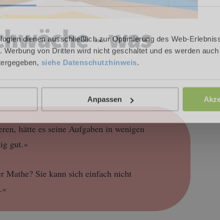
chwäche – was
logien dienen ausschließlich zur Optimierung des Web-Erlebniss
. Werbung von Dritten wird nicht geschaltet und es werden auch
tergegeben,
siehe Datenschutzhinweis
.
Anpassen
Akze
eren, hätte es seine Aufgaben in wenigen
ig gut.«
er Mathe? Sie kann sich einfach nicht
.«