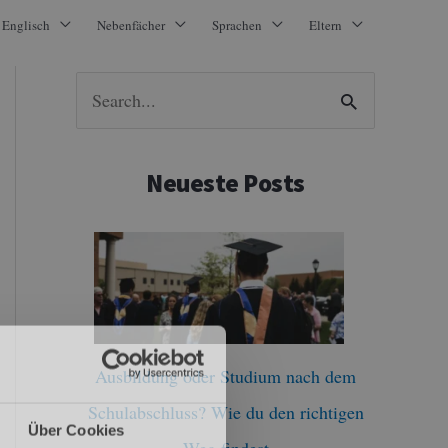
Englisch
Nebenfächer
Sprachen
Eltern
S
u
c
Neueste Posts
h
e
n
n
a
Ausbildung oder Studium nach dem
c
Schulabschluss? Wie du den richtigen
h
Über Cookies
Weg findest