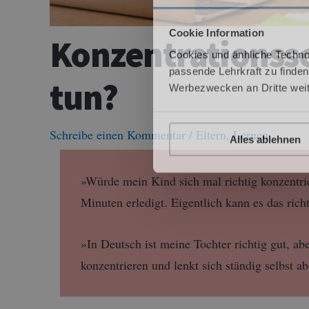
Cookie Information
Konzentrationss
Cookies und änhliche Techno
passende Lehrkraft zu finden
tun?
Werbezwecken an Dritte wei
Schreibe einen Kommentar
/
Eltern
,
Lernen
Alles ablehnen
»Würde mein Kind sich mal richtig konzentri
Minuten erledigt. Eigentlich kann es das richt
»In Deutsch ist meine Tochter richtig gut, ab
konzentrieren und lenkt sich ständig selbst ab