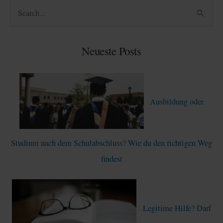
S
u
c
Neueste Posts
h
e
n
Ausbildung oder
n
a
c
Studium nach dem Schulabschluss? Wie du den richtigen Weg
h
findest
:
Legitime Hilfe? Darf