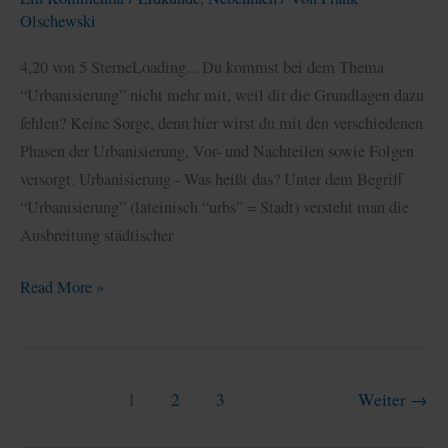
Olschewski
4,20 von 5 SterneLoading... Du kommst bei dem Thema
“Urbanisierung” nicht mehr mit, weil dir die Grundlagen dazu
fehlen? Keine Sorge, denn hier wirst du mit den verschiedenen
Phasen der Urbanisierung, Vor- und Nachteilen sowie Folgen
versorgt. Urbanisierung - Was heißt das? Unter dem Begriff
“Urbanisierung” (lateinisch “urbs” = Stadt) versteht man die
Ausbreitung städtischer
Urbanisierung:
Read More »
Definition,
Ursachen
und
Folgen
1
2
3
Weiter
→