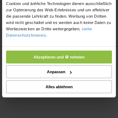
Wie entsteht Wind? – einfach erklärt
Cookies und änhliche Technologien dienen ausschließlich
zur Optimierung des Web-Erlebnisses und um effektiver
Schreibe einen Kommentar
/
Biologie
,
Erdkunde
,
Nebenfach
/
die passende Lehrkraft zu finden. Werbung von Dritten
Von
A. Laumann
wird nicht geschaltet und es werden auch keine Daten zu
Werbezwecken an Dritte weitergegeben,
siehe
Wind ist nichts anderes als bewegte Luft. Doch warum bewegt
Datenschutzhinweis
.
sie sich überhaupt? Wir erklären dir die Entstehung von Wind.
In diesem Artikel erfährst du leicht verständlich was Wind ist
wie Wind entsteht welche Faktoren den Wind beeinflussen
Akzeptieren und 🍪 nehmen
welche Windarten es gibt wie wir den Wind nutzen können
Was ist Wind? Wind ist die Bewegung
Anpassen
Wie
Read More »
Alles ablehnen
entsteht
Wind?
–
einfach