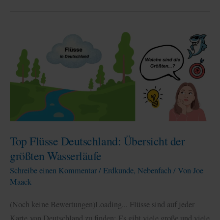
erklärt:
Klima,
Lage
und
Herausforderungen
Top Flüsse Deutschland: Übersicht der
größten Wasserläufe
Schreibe einen Kommentar
/
Erdkunde
,
Nebenfach
/ Von
Joe
Maack
(Noch keine Bewertungen)Loading... Flüsse sind auf jeder
Karte von Deutschland zu finden: Es gibt viele große und viele