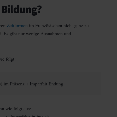
t Bildung?
eren
Zeitformen
im Französischen nicht ganz zu
uf. Es gibt nur wenige Ausnahmen und
wie folgt:
s) im Präsenz + Imparfait Endung
nn wie folgt aus:
je
jou
s → Imperfekt:
-ais