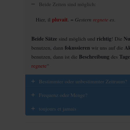
Beide Zeiten sind möglich:
pluvait
Hier, il
. =
Gestern
regnete
es
.
Beide Sätze
richtig
Nu
sind möglich und
! Die
fokussieren
Ak
benutzen, dann
wir uns auf die
Beschreibung
Tage
benutzen, dann ist die
des
regnete
“
Bestimmter oder unbestimmter Zeitraum?
Frequenz oder Menge?
toujours et jamais