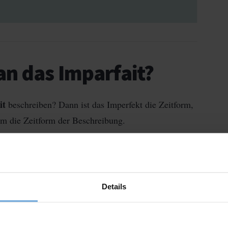
n das Imparfait?
it
beschreiben? Dann ist das Imperfekt die Zeitform,
 um die Zeitform der Beschreibung.
lgenden Situationen:
Details
olte Handlungen
Zustände