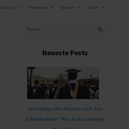
Englisch
Nebenfächer
Sprachen
Eltern
S
u
c
Neueste Posts
h
e
n
n
a
Ausbildung oder Studium nach dem
c
Schulabschluss? Wie du den richtigen
h
Weg findest