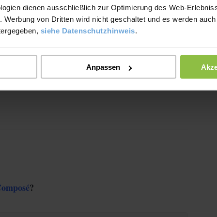
logien dienen ausschließlich zur Optimierung des Web-Erlebniss
bonbons.
. Werbung von Dritten wird nicht geschaltet und es werden auch
tergegeben,
siehe Datenschutzhinweis
.
Anpassen
Akze
imparfait
 wir immer mit dem
aus!
Composé
?