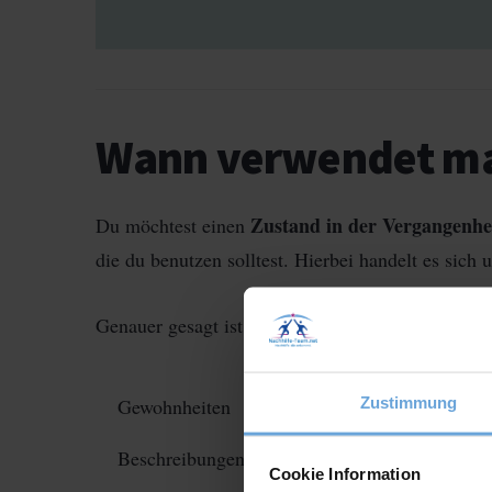
Wann verwendet ma
Zustand in der Vergangenhe
Du möchtest einen
die du benutzen solltest. Hierbei handelt es sich
Genauer gesagt ist die Imparfait Benutzung in fo
Zustimmung
Gewohnheiten
Erinnerungen
Wiederh
Beschreibungen v. Umständen einer Aktion
Cookie Information