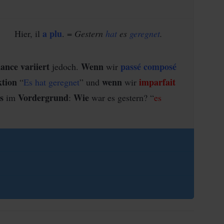
a plu
Hier, il
. =
Gestern
hat
es
geregnet
.
ance variiert
Wenn
passé composé
jedoch.
wir
tion
wenn
imparfait
“
Es hat geregnet
” und
wir
s
Vordergrund
Wie
im
:
war es gestern? “
es