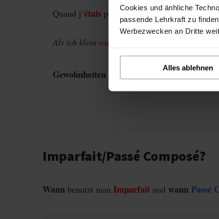
Cookies und änhliche Techno
étais
mangeais
Quand j’
petit, je
beaucoup de 
passende Lehrkraft zu finden
Werbezwecken an Dritte wei
Als ich klein
war
,
aß
ich viele Bonbons.
Alles ablehnen
Gewohnheiten in der Vergangenheit
drücken
Imparfait/Passé Composé?
Wann
Imparfait
wann
Passé 
benutzt man
und