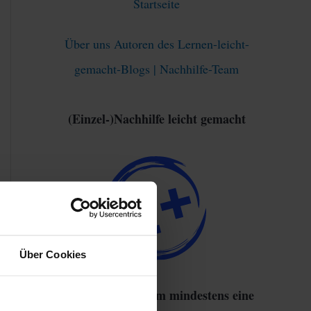
Startseite
Über uns Autoren des Lernen-leicht-
gemacht-Blogs | Nachhilfe-Team
(Einzel-)Nachhilfe leicht gemacht
Über Cookies
93% haben sich um mindestens eine