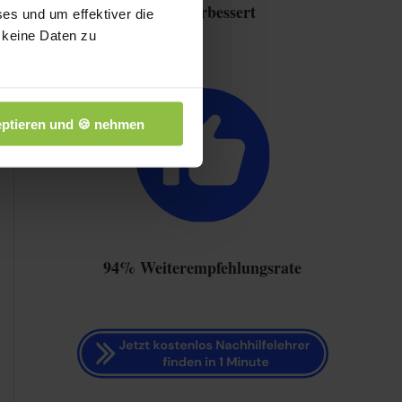
Note verbessert
es und um effektiver die
 keine Daten zu
ptieren und 🍪 nehmen
94% Weiterempfehlungsrate