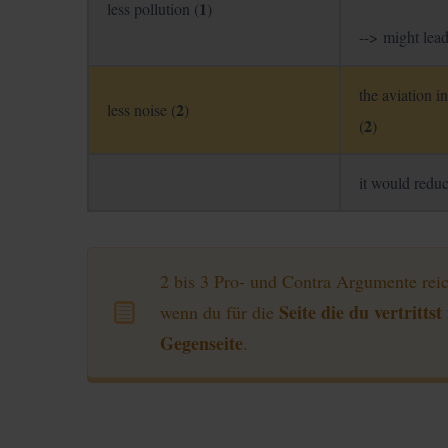
1
less pollution (
)
--> might lea
the aviation i
2
less noise (
)
2
(
)
it would reduc
2 bis 3 Pro- und Contra Argumente reic
Seite die du vertritt
wenn du für die
Gegenseite
.