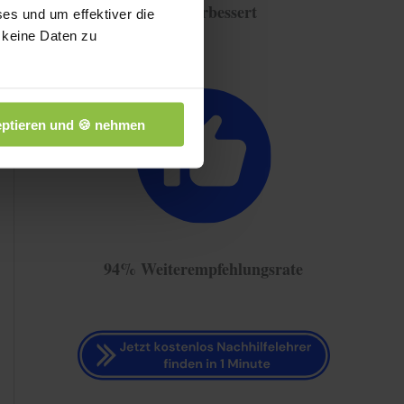
Note verbessert
es und um effektiver die
 keine Daten zu
ptieren und 🍪 nehmen
94% Weiterempfehlungsrate