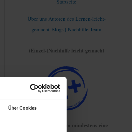
Startseite
Über uns Autoren des Lernen-leicht-
gemacht-Blogs | Nachhilfe-Team
(Einzel-)Nachhilfe leicht gemacht
Über Cookies
93% haben sich um mindestens eine