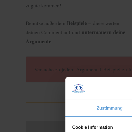
zugute kommen!
Beispiele –
Benutze außerdem
diese werten
untermauern deine
deinen Comment auf und
Argumente
.
Versuche zu jedem Argument 1 Beispiel zu f
Zustimmung
Cookie Information