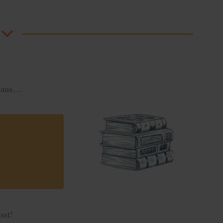
t aus…
sst!