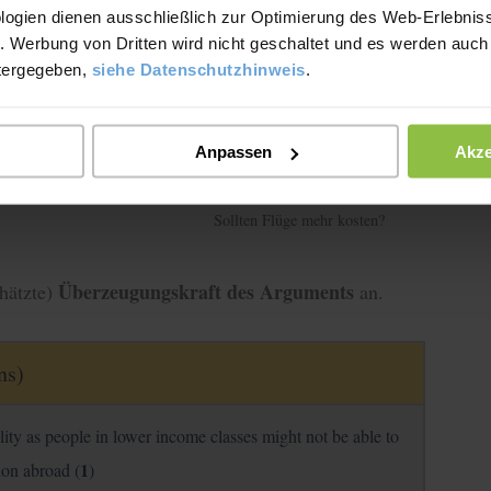
logien dienen ausschließlich zur Optimierung des Web-Erlebniss
. Werbung von Dritten wird nicht geschaltet und es werden auch
tergegeben,
siehe Datenschutzhinweis
.
Anpassen
Akze
Sollten Flüge mehr kosten?
Überzeugungskraft des Arguments
hätzte)
an.
ns)
lity as people in lower income classes might not be able to
1
ion abroad (
)