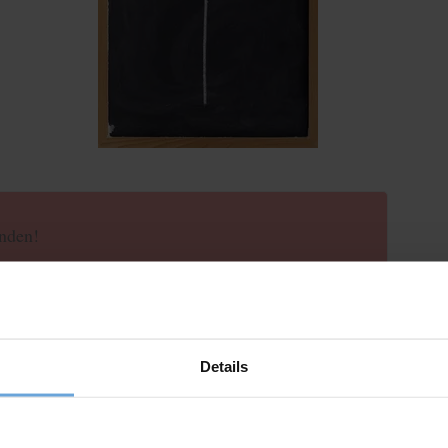
inden!
Details