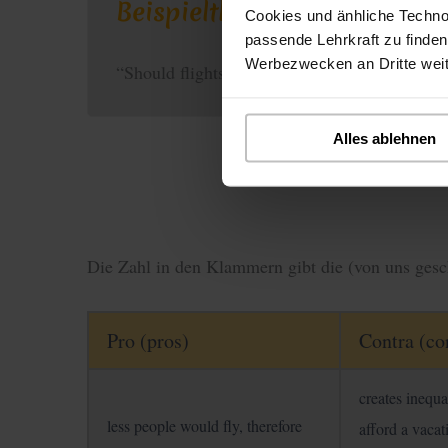
Beispielthema
Cookies und änhliche Techno
passende Lehrkraft zu finden
Werbezwecken an Dritte wei
“Should flights be more expensive?”
Alles ablehnen
Die Zahl in den Klammern gibt die (von uns gesc
Pro (pros)
Contra (co
creates inequa
less people would fly, therefore
afford a vacat