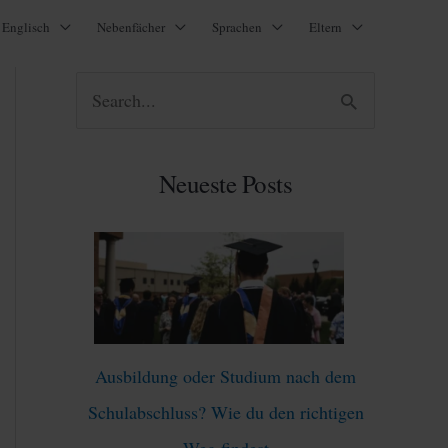
Englisch
Nebenfächer
Sprachen
Eltern
S
u
c
Neueste Posts
h
e
n
n
a
Ausbildung oder Studium nach dem
c
Schulabschluss? Wie du den richtigen
h
Weg findest