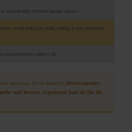
d to more hostility between income classes
ndustry would make less profit, leading to less innovation
3
e contact between cultures (
)
überzeugender
hen meist aus. Es ist natürlich
,
st mehr und bessere Argumente hast als für die