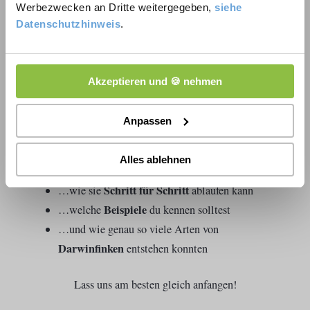
Werbezwecken an Dritte weitergegeben,
siehe
Datenschutzhinweis
.
Adaptive Radiation, was soll das denn wieder sein?
Reichen nicht schon die
allopatrische
und
sympatrische
Artbildung
aus, um das zu erklären?
Akzeptieren und 🍪 nehmen
Damit du nicht durcheinander kommst, zeigen wir dir
Anpassen
jetzt…
Alles ablehnen
adaptive Radiation
…was
eigentlich ist
Schritt für Schritt
…wie sie
ablaufen kann
Beispiele
…welche
du kennen solltest
…und wie genau so viele Arten von
Darwinfinken
entstehen konnten
Lass uns am besten gleich anfangen!