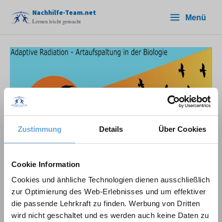
Zum
Nachhilfe-Team.net
Menü
Inhalt
Lernen leicht gemacht
springen
Zustimmung
Details
Über Cookies
Adaptive Radiation – Step-
Cookie Information
by-Step erklärt
Cookies und änhliche Technologien dienen ausschließlich
zur Optimierung des Web-Erlebnisses und um effektiver
Schreibe einen Kommentar
/
Biologie
,
Nebenfach
die passende Lehrkraft zu finden. Werbung von Dritten
wird nicht geschaltet und es werden auch keine Daten zu
4,31
von 5 Sterne