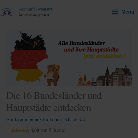
Zum
Nachhilfe-Team.net
Menü
Inhalt
Lernen leicht gemacht
springen
Die 16 Bundesländer und
Hauptstädte entdecken
Ein Kommentar
/
Erdkunde
,
Klasse 3-4
4,00
von 5 Sterne