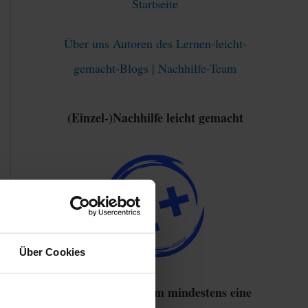
Startseite
Über uns Autoren des Lernen-leicht-
gemacht-Blogs | Nachhilfe-Team
(Einzel-)Nachhilfe leicht gemacht
Über Cookies
93% haben sich um mindestens eine