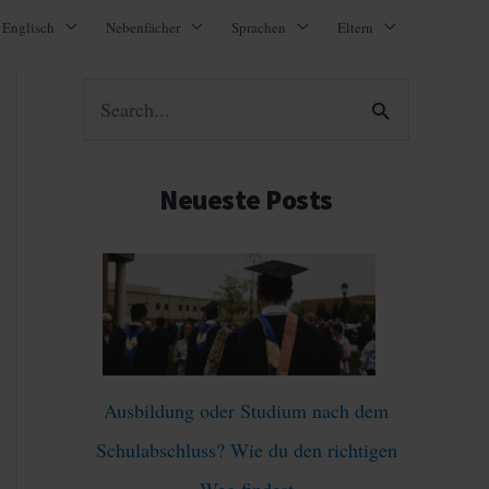
Englisch
Nebenfächer
Sprachen
Eltern
S
u
c
Neueste Posts
h
e
n
n
a
Ausbildung oder Studium nach dem
c
Schulabschluss? Wie du den richtigen
h
Weg findest