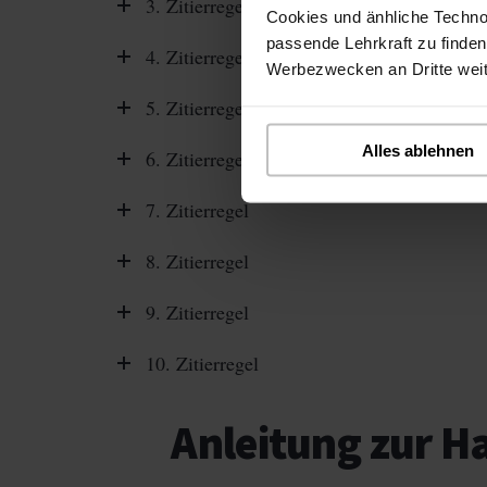
3. Zitierregel
Cookies und änhliche Techno
passende Lehrkraft zu finden
4. Zitierregel
Werbezwecken an Dritte wei
5. Zitierregel
Alles ablehnen
6. Zitierregel
7. Zitierregel
8. Zitierregel
9. Zitierregel
10. Zitierregel
Anleitung zur H