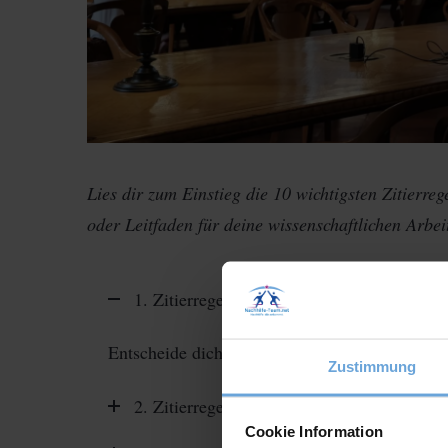
Lies dir zum Einstieg die 10 wichtigsten Zitierre
oder Leitfaden für deine wissenschaftlichen Arbe
1. Zitierregel
Entscheide dich für eine Zitierweise und verwe
Zustimmung
2. Zitierregel
Cookie Information