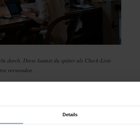
geln durch. Diese kannst du später als Check-Liste
iten verwenden.
nde in deiner Arbeit auch nur diese
Details