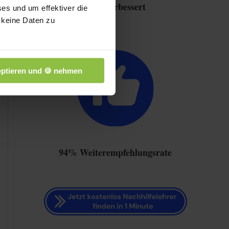
Note verbessert
es und um effektiver die
 keine Daten zu
ptieren und 🍪 nehmen
94% Weiterempfehlungsrate