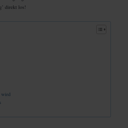
g’ direkt los!
t wird
s