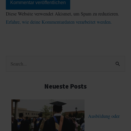
Diese Website verwendet Akismet, um Spam zu reduzieren.
Erfahre, wie deine Kommentardaten verarbeitet werden.
S
u
c
Neueste Posts
h
e
n
Ausbildung oder
n
a