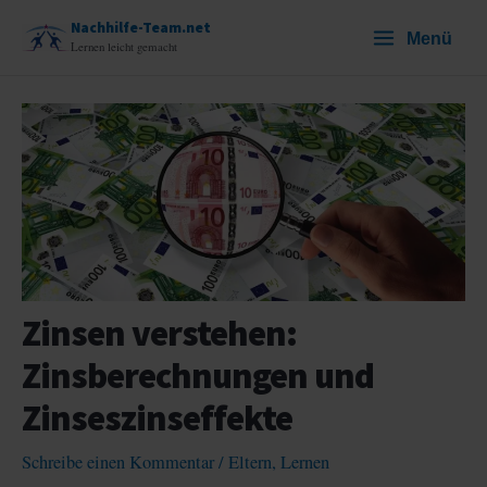
Zum
Nachhilfe-Team.net
Menü
Inhalt
Lernen leicht gemacht
springen
Zinsen verstehen:
Zinsberechnungen und
Zinseszinseffekte
Schreibe einen Kommentar
/
Eltern
,
Lernen