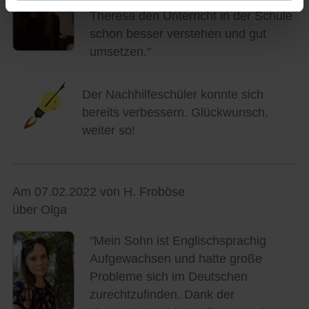
Theresa den Unterricht in der Schule
schon besser verstehen und gut
umsetzen."
Der Nachhilfeschüler konnte sich
bereits verbessern. Glückwunsch,
weiter so!
Am 07.02.2022 von H. Froböse
über Olga
"Mein Sohn ist Englischsprachig
Aufgewachsen und hatte große
Probleme sich im Deutschen
zurechtzufinden. Dank der