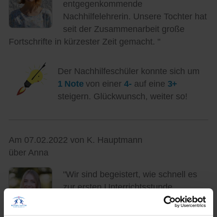
entgegenkommende
Nachhilfelehrerin. Unsere Tochter hat
seit der Zusammenarbeit große
Fortschrifte in kürzester Zeit gemacht. "
Der Nachhilfeschüler konnte sich um
1 Note
von einer
4-
auf eine
3+
steigern. Glückwunsch, weiter so!
Am 07.02.2022 von K. Hauptmann
über Anna
"Wir sind begeistert, wie schnell es
zur ersten Unterrichtsstunde
gekommen ist und mit welch einer
hohen Fachkompetenz die junge