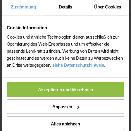
Lehrerin unserem Sohn bei der BWL
Zustimmung
Details
Über Cookies
Abitur Vorbereitung hilft. Wir freuen uns, dass eine
individuelle Terminabsprache möglich ist. Großer
Dank an die Lehrerin für das überragende,
Cookie Information
persönliche und zeitliche Engagement! Wir
Cookies und änhliche Technologien dienen ausschließlich zur
empfehlen das Nachhilfe Team wärmstens weiter!"
Optimierung des Web-Erlebnisses und um effektiver die
passende Lehrkraft zu finden. Werbung von Dritten wird nicht
geschaltet und es werden auch keine Daten zu Werbezwecken
Der Nachhilfeschüler konnte sich
an Dritte weitergegeben,
siehe Datenschutzhinweis
.
bereits verbessern. Glückwunsch,
weiter so!
Akzeptieren und 🍪 nehmen
Am 07.02.2022 von M. Eichler
Anpassen
über Theresa
"Es klappt wunderbar. Unsere
Alles ablehnen
Tochter kann durch die Nachhilfe von