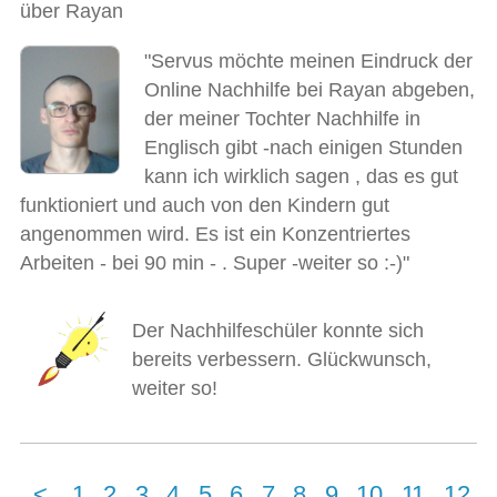
über Rayan
"Servus möchte meinen Eindruck der
Online Nachhilfe bei Rayan abgeben,
der meiner Tochter Nachhilfe in
Englisch gibt -nach einigen Stunden
kann ich wirklich sagen , das es gut
funktioniert und auch von den Kindern gut
angenommen wird. Es ist ein Konzentriertes
Arbeiten - bei 90 min - . Super -weiter so :-)"
Der Nachhilfeschüler konnte sich
bereits verbessern. Glückwunsch,
weiter so!
<
1
2
3
4
5
6
7
8
9
10
11
12