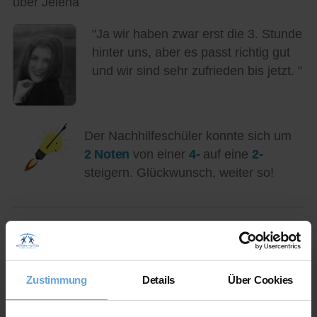
über Jelena
"Ja wir haben zwar erst die 3. Stunde
hinter uns, aber es passt richtig gut
und wir sind sehr zufrieden bis jetzt. "
Der Nachhilfeschüler konnte sich um
2 Noten
von einer
4-
auf eine
2-
steigern. Glückwunsch, weiter so!
Am 23.01.2025 von Ursula Saure
über Alicia
Zustimmung
Details
Über Cookies
"Wir sind sehr zufrieden. Sie ist sehr
empathisch und kompetent.Sie