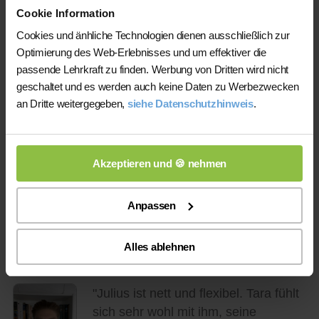
bereitet sich sehr gut vor und Erfolge
Cookie Information
sind deutlich sichtbar. Sehr
Cookies und änhliche Technologien dienen ausschließlich zur
zuverlässig.! Von einer 5 im
Optimierung des Web-Erlebnisses und um effektiver die
Grundkurs hat mein Sohn (Q1) sich erst auf eine 3
passende Lehrkraft zu finden. Werbung von Dritten wird nicht
und jetzt sogar auf eine 2 im Leistungskurs
geschaltet und es werden auch keine Daten zu Werbezwecken
verbessert! Nur zu empfehlen"
an Dritte weitergegeben,
siehe Datenschutzhinweis
.
Der Nachhilfeschüler konnte sich um
1 Note
von einer
3
auf eine
2
Akzeptieren und 🍪 nehmen
steigern. Glückwunsch, weiter so!
Anpassen
Am 23.01.2025 von Tina Berndt
Alles ablehnen
über Julius
"Julius ist nett und flexibel. Tara fühlt
sich sehr wohl mit ihm, seine