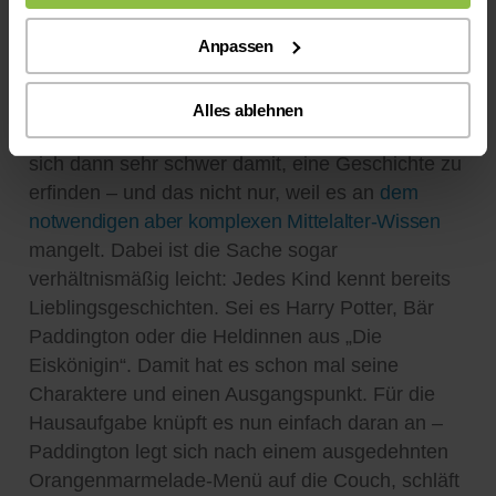
Deutschstunden zum Stundenplan. Zur
Anpassen
Grundbedingung gehört es, dass dabei die
Themenvorgabe häufig unglaublich frei ist –
„schreibe eine spannende Geschichte, die im
Alles ablehnen
Mittelalter spielt“. Viele Kinder und ihre Eltern tun
sich dann sehr schwer damit, eine Geschichte zu
erfinden – und das nicht nur, weil es an
dem
notwendigen aber komplexen Mittelalter-Wissen
mangelt. Dabei ist die Sache sogar
verhältnismäßig leicht: Jedes Kind kennt bereits
Lieblingsgeschichten. Sei es Harry Potter, Bär
Paddington oder die Heldinnen aus „Die
Eiskönigin“. Damit hat es schon mal seine
Charaktere und einen Ausgangspunkt. Für die
Hausaufgabe knüpft es nun einfach daran an –
Paddington legt sich nach einem ausgedehnten
Orangenmarmelade-Menü auf die Couch, schläft