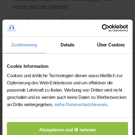
schon sitzt die Vokabel.
2. Im Englischen heißen Autos „Car“. Das klingt
schwer nach Karre. Jetzt noch der Satz „In
Amerika fahren sie mit riesigen Karren durch
die Gegend“ und auch diese Vokabel ist im
Zustimmung
Details
Über Cookies
Kernspeicher verankert.
Cookie Information
Angenehmer Nebeneffekt: Beim gemeinsamen
Cookies und änhliche Technologien dienen ausschließlich zur
Finden von ähnlich klingenden Wörtern
Optimierung des Web-Erlebnisses und um effektiver die
beschäftigt man sich automatisch mehr mit der
passende Lehrkraft zu finden. Werbung von Dritten wird nicht
Vokabel und kann sie schon deshalb besser
geschaltet und es werden auch keine Daten zu Werbezwecken
verinnerlichen.
an Dritte weitergegeben,
siehe Datenschutzhinweis
.
5. Text-Umwandlungen
Akzeptieren und 🍪 nehmen
Kreatives Schreiben gehört in vielen