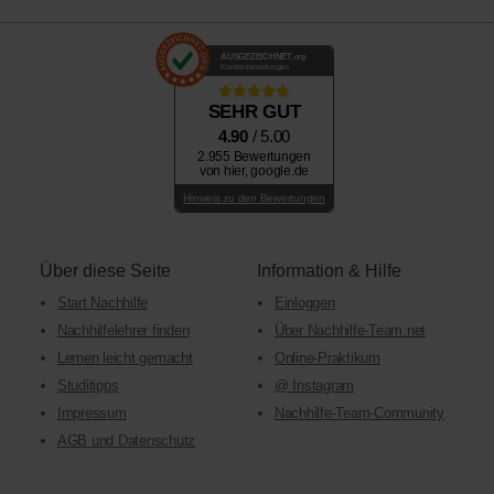
AUSGEZEICHNET
.org
Kundenbewertungen
SEHR GUT
4.90
/ 5.00
2.955 Bewertungen
von hier, google.de
Hinweis zu den Bewertungen
Über diese Seite
Information & Hilfe
Start Nachhilfe
Einloggen
Nachhilfelehrer finden
Über Nachhilfe-Team.net
Lernen leicht gemacht
Online-Praktikum
Studitipps
@ Instagram
Impressum
Nachhilfe-Team-Community
AGB und Datenschutz