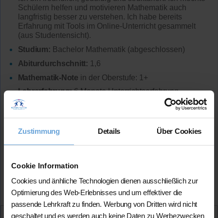
Schülern helfen und motivieren Mathematik auch
langfristig besser zu verstehen. Ich habe bereits
Erfahrung mit Tools im Online-Unterricht gesammelt
(aus Studentensicht).
Studium:
Bachelor Mathematik (abgeschlossen)
Abiturdurchschnitt:
1,6
Mathematik-Note
in der Oberstufe: 1+
Lehrerfahrung:
6 Monate Unterrichtserfahrung
Hat
erfolgreich 84 Stunden
über Nachhilfe-Team.net
unterrichtet und
sehr positives Feedback
von
bisherigen Schüler*innen erhalten
Zustimmung
Details
Über Cookies
Mehr Infos
Cookie Information
Cookies und änhliche Technologien dienen ausschließlich zur
★★★★★
(5.0 / 5)
Optimierung des Web-Erlebnisses und um effektiver die
passende Lehrkraft zu finden. Werbung von Dritten wird nicht
geschaltet und es werden auch keine Daten zu Werbezwecken
Aktiv