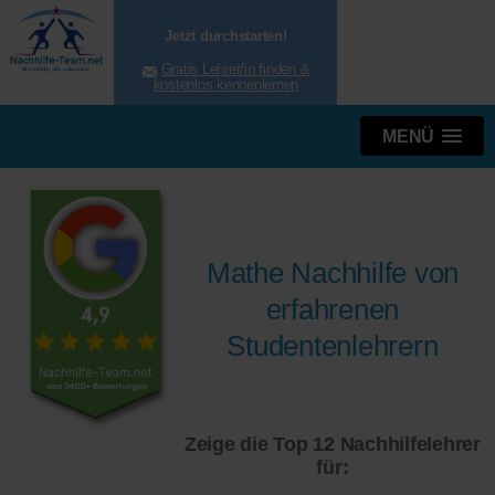
Jetzt durchstarten!
Gratis Lehrer/in finden &
kostenlos kennenlernen
MENÜ
Mathe Nachhilfe von
erfahrenen
Studentenlehrern
Zeige die Top 12 Nachhilfelehrer
für: