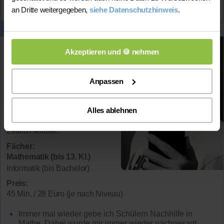
an Dritte weitergegeben,
siehe Datenschutzhinweis
.
Florian
kontaktieren
Matthias
Akzeptieren und 🍪 nehmen
Wohnort:
47798 Krefeld
Anpassen
Spricht:
Deutsch / Englisch
Alles ablehnen
Verfügbar:
Zeitlich fexibel.
Fächer:
Mathematik (bis 13. Kl.)
Informatik (bis Bachelor)
Preis:
45 Min. / 28 Euro (je nach Niveau)
Immer mal wieder gebe ich Schülern Nachhilfe in
Mathe. Dabei wurde mir immer wieder nachgesagt,