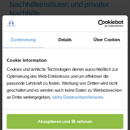
Nachhilfeinstituten und privater
Nachhilfe
Auf der Plattform finden Sie erfahrene
Lehrkräfte, deren eingereichte
Zustimmung
Details
Über Cookies
Qualifikationsnachweise vor der
Freischaltung geprüft werden.
Nachhilfe-Team.net unterstützt Sie dabei,
Cookie Information
möglichst schnell eine zu Ihrem Bedarf
Cookies und änhliche Technologien dienen ausschließlich zur
passende Lehrkraft zu finden. Bei einem
Optimierung des Web-Erlebnisses und um effektiver die
Ausfall können Sie auf Wunsch bei der
passende Lehrkraft zu finden. Werbung von Dritten wird nicht
Vermittlung einer anderen Lehrkraft
geschaltet und es werden auch keine Daten zu Werbezwecken
unterstützt werden.
an Dritte weitergegeben,
siehe Datenschutzhinweis
.
Die Lehrkräfte gestalten und verantworten
ihren Unterricht eigenständig.
Akzeptieren und 🍪 nehmen
Die jeweilige Lehrkraft stimmt Lernziele,