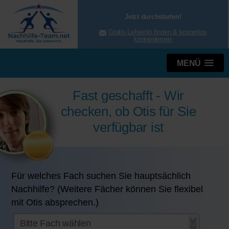
Jetzt durchstarten!
Gratis Lehrer/in finden & kostenlos
kennenlernen
MENÜ
Fast geschafft - Wir
checken, ob Otis für Sie
verfügbar ist
Für welches Fach suchen Sie hauptsächlich
Nachhilfe? (Weitere Fächer können Sie flexibel
mit Otis absprechen.)