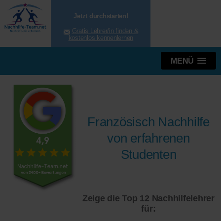
Jetzt durchstarten!
Gratis Lehrer/in finden &
kostenlos kennenlernen
MENÜ
Französisch Nachhilfe
von erfahrenen
Studenten
Zeige die Top 12 Nachhilfelehrer
für: