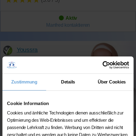
Aktiv
Manfred
kontaktieren
Youssra
Wohnort:
53123 Bonn
Spricht:
Zustimmung
Details
Über Cookies
Deutsch
Verfügbar:
Di & Mi ab 14 Uhr, Do bis 16
Cookie Information
Uhr, Sa & So
Cookies und änhliche Technologien dienen ausschließlich zur
Fächer:
Optimierung des Web-Erlebnisses und um effektiver die
Deutsch (bis 13. Kl.)
passende Lehrkraft zu finden. Werbung von Dritten wird nicht
Englisch (bis 13. Kl.)
geschaltet und es werden auch keine Daten zu Werbezwecken
Französisch (bis 12. Kl.)