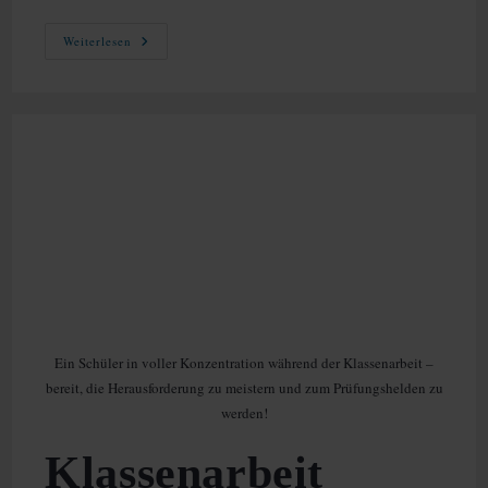
Kostenstellen
Weiterlesen
Verstehen
Und
Optimal
Nutzen:
Ein
Überblick
Für
Einsteiger
Ein Schüler in voller Konzentration während der Klassenarbeit –
bereit, die Herausforderung zu meistern und zum Prüfungshelden zu
werden!
Klassenarbeit