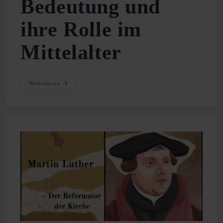
Bedeutung und
ihre Rolle im
Mittelalter
Ablassbriefe:
Weiterlesen
Geschichte,
Bedeutung
Und
Ihre
Rolle
Im
Mittelalter