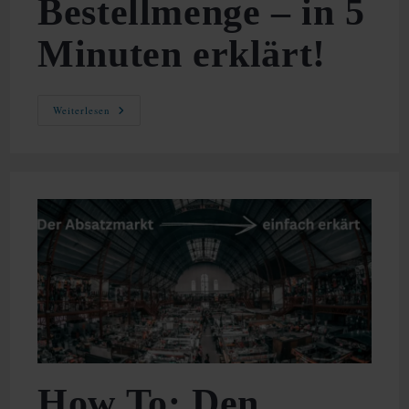
Bestellmenge – in 5
Minuten erklärt!
Optimale
Weiterlesen
Bestellmenge
–
In
5
Minuten
Erklärt!
How To: Den