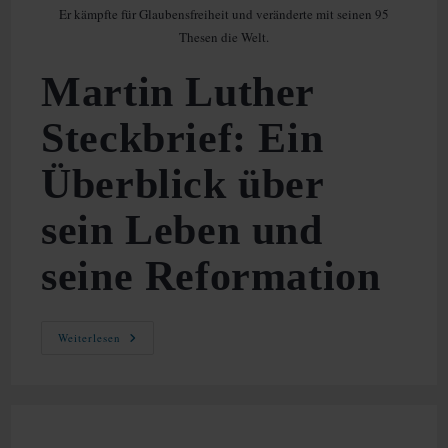
Er kämpfte für Glaubensfreiheit und veränderte mit seinen 95
Thesen die Welt.
Martin Luther
Steckbrief: Ein
Überblick über
sein Leben und
seine Reformation
Martin
Weiterlesen
Luther
Steckbrief:
Ein
Überblick
Über
Sein
Leben