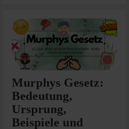
Effekt
Einfach
Erklärt:
Definition,
Beispiele
Und
Tipps
Murphys Gesetz:
Bedeutung,
Ursprung,
Beispiele und