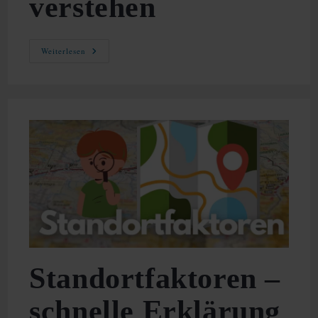
verstehen
Effizienz
Weiterlesen
–
Effektiv
Und
Schnell
Verstehen
Standortfaktoren –
schnelle Erklärung