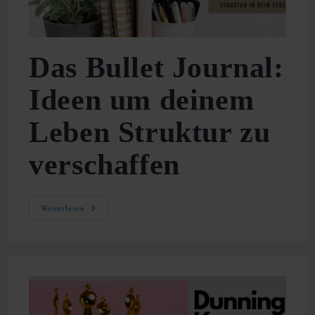
Das Bullet Journal:
Ideen um deinem
Leben Struktur zu
verschaffen
Das
Weiterlesen
Bullet
Journal:
Ideen
Um
Deinem
Leben
Struktur
Zu
Verschaffen