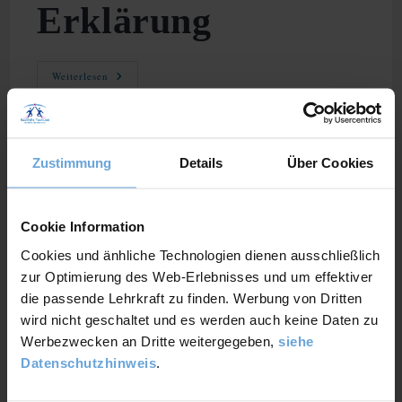
Erklärung
Murphys
Weiterlesen
Gesetz:
Bedeutung,
Ursprung,
Beispiele
Und
Erklärung
Zustimmung
Details
Über Cookies
Cookie Information
Cookies und änhliche Technologien dienen ausschließlich
zur Optimierung des Web-Erlebnisses und um effektiver
die passende Lehrkraft zu finden. Werbung von Dritten
wird nicht geschaltet und es werden auch keine Daten zu
Werbezwecken an Dritte weitergegeben,
siehe
Mindset:
Datenschutzhinweis
.