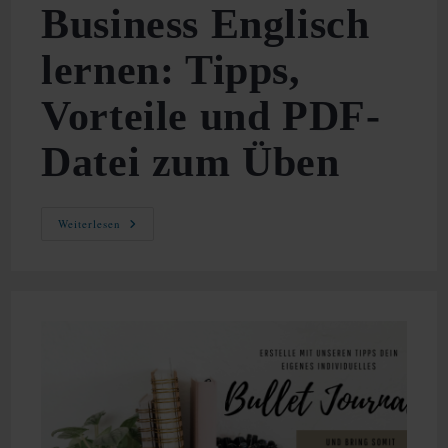
Business Englisch
lernen: Tipps,
Vorteile und PDF-
Datei zum Üben
Business
Weiterlesen
Englisch
Lernen:
Tipps,
Vorteile
Und
PDF-
Datei
Zum
Üben