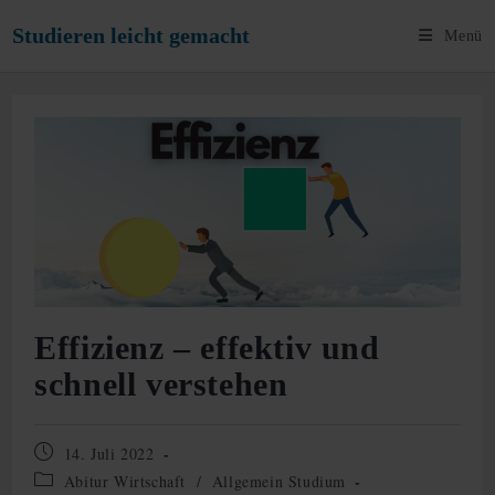
Zum
Studieren leicht gemacht
Menü
Inhalt
springen
Effizienz – effektiv und
schnell verstehen
Beitrag
14. Juli 2022
veröffentlicht:
Beitrags-
Abitur Wirtschaft
/
Allgemein Studium