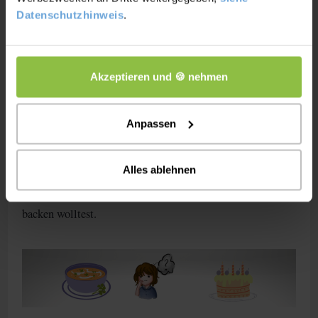
sein?
Datenschutzhinweis
.
Ja
Die Antwort ist natürlich leicht :
, etwas kann effektiv
und effizient zugleich sein. Im Optimalfall solltest du
Akzeptieren und 🍪 nehmen
sogar immer effektiv und effizient gleichzeitig handeln.
Anpassen
Du kannst allerdings effizient sein, obwohl du nicht
effektiv bist. Wenn du beispielsweise mit geringstem
Alles ablehnen
Aufwand eine Suppe kochst, ist das effizient, nicht
allerdings effektiv, wenn du eigentlich einen Kuchen
backen wolltest.