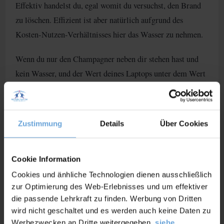
Effektiv handelst du, egal womit du versuchst, den Brand
zu löschen. Effizient ist aber natürlich aufgrund des
Kosten-Nutzen-Verhältnisses hier das Wasser zu nehmen.
Wenn du nur den Champagner neben dir stehen hast und
kein Wasser, und der Wert deines Laptops unter dem Wert
des Champagners liegt, ist es sogar effizienter, den Laptop
einfach ausbrennen zu lassen.
Zustimmung
Details
Über Cookies
[/mvc_flip_box]
Cookie Information
Cookies und änhliche Technologien dienen ausschließlich
zur Optimierung des Web-Erlebnisses und um effektiver
die passende Lehrkraft zu finden. Werbung von Dritten
wird nicht geschaltet und es werden auch keine Daten zu
Kann etwas effektiv und effizient
Werbezwecken an Dritte weitergegeben,
siehe