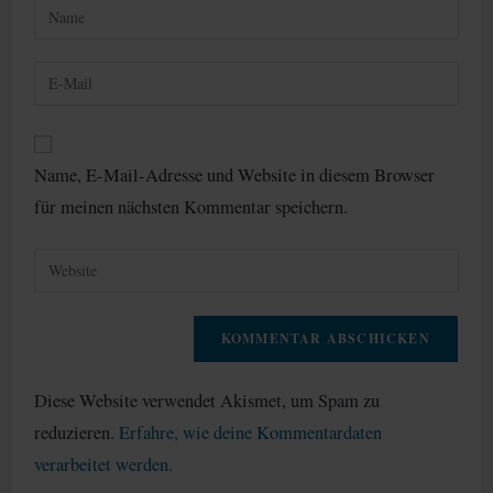
Gib
deinen
Namen
Gib
oder
deine
Benutzernamen
E-
zum
Mail-
Kommentieren
Name, E-Mail-Adresse und Website in diesem Browser
Adresse
ein
für meinen nächsten Kommentar speichern.
zum
Kommentieren
Gib
ein
deine
Website-
URL
ein
(optional)
Diese Website verwendet Akismet, um Spam zu
reduzieren.
Erfahre, wie deine Kommentardaten
verarbeitet werden.