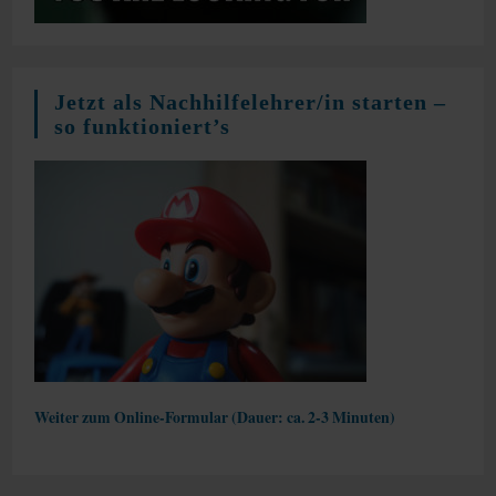
Jetzt als Nachhilfelehrer/in starten –
so funktioniert’s
Weiter zum Online-Formular (Dauer: ca. 2-3 Minuten)