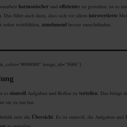
harmonischer
effiziente
penarbeit
und
r zu gestalten, ist es i
introvertierte
. Das führt auch dazu, dass sich vor allem
Men
zunehmend
ht sofort wohlfühlen,
besser zurechtfinden.
tle_color=“#000000″ image_id=“5666″]
lung
sinnvoll
verteilen
st es
Aufgaben und Rollen zu
. Das bringt d
er sie zu tun hat.
Übersicht
ehält stets die
. Es ist sinnvoll, die Aufgaben und 
hen
zu verteilen.