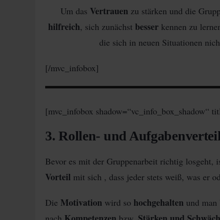
Vertrauen
Um das
zu stärken und die Grup
hilfreich
besser
, sich zunächst
kennen zu lernen
die sich in neuen Situationen nic
[/mvc_infobox]
[mvc_infobox shadow=“vc_info_box_shadow“ ti
3. Rollen- und Aufgabenvertei
Bevor es mit der Gruppenarbeit richtig losgeht, i
Vorteil
mit sich , dass jeder stets weiß, was er od
Motivation
hochgehalten
Die
wird so
und man b
Kompetenzen
Stärken und Schwäc
nach
bzw.