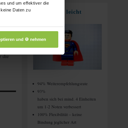
es und um effektiver die
 keine Daten zu
Nachhilfe leicht
gemacht
pflegen.
ptieren und 🍪 nehmen
r die
94% Weiterempfehlungsrate
93%
haben sich bei mind. 4 Einheiten
um 1-2 Noten verbessert
100% Flexibilität – keine
Bindung jeglicher Art