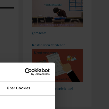
gemacht!
Kostenarten verstehen:
t
Definitionen, Beispiele und
Über Cookies
Anwendung
000000″