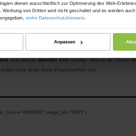
logien dienen ausschließlich zur Optimierung des Web-Erlebniss
. Werbung von Dritten wird nicht geschaltet und es werden auch
einen respektvollen Umgangston
tergegeben,
siehe Datenschutzhinweis
.
chtig
respektvollen
, einen
und freundlichen Umgangston zu 
Anpassen
Akze
guten Atmosphäre
g zu einer
innerhalb der Gruppe.
Boot
dasselbe Ziel
sitzt und ihr
verfolgt.
Sieh es als Übung fü
sicher nicht deine letzte Gruppenarbeit sein.
tle_color=“#000000″ image_id=“5665″]