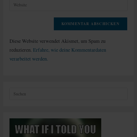
Gib
ein
deine
Website-
URL
ein
(optional)
Diese Website verwendet Akismet, um Spam zu
reduzieren.
Erfahre, wie deine Kommentardaten
verarbeitet werden.