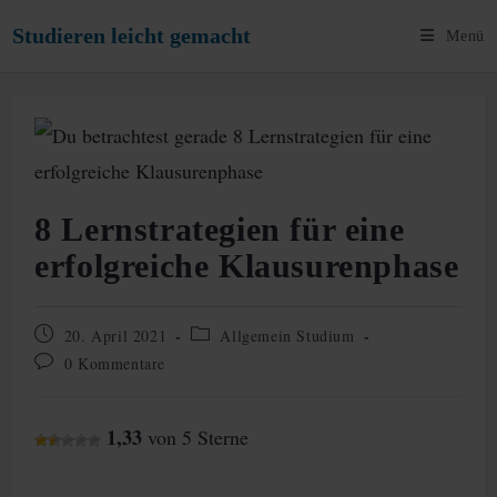
Zum
Studieren leicht gemacht
Menü
Inhalt
springen
8 Lernstrategien für eine
erfolgreiche Klausurenphase
Beitrag
Beitrags-
20. April 2021
Allgemein Studium
veröffentlicht:
Kategorie:
Beitrags-
0 Kommentare
Kommentare:
1,33
von 5 Sterne