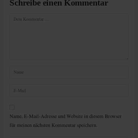
Schreibe einen Kommentar
Kommentieren
Gib
deinen
Namen
Gib
oder
deine
Benutzernamen
E-
zum
Mail-
Kommentieren
Name, E-Mail-Adresse und Website in diesem Browser
Adresse
ein
für meinen nächsten Kommentar speichern.
zum
Kommentieren