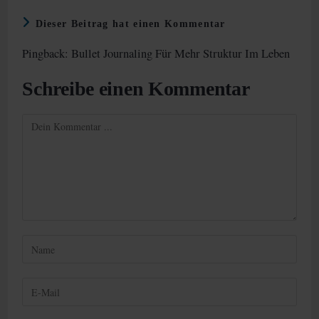
Dieser Beitrag hat einen Kommentar
Pingback:
Bullet Journaling Für Mehr Struktur Im Leben
Schreibe einen Kommentar
Kommentieren
Gib
deinen
Namen
Gib
oder
deine
Benutzernamen