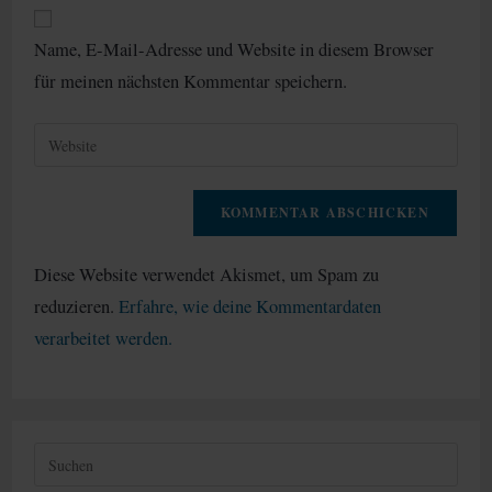
E-
zum
Mail-
Kommentieren
Name, E-Mail-Adresse und Website in diesem Browser
Adresse
ein
für meinen nächsten Kommentar speichern.
zum
Kommentieren
Gib
ein
deine
Website-
URL
ein
(optional)
Diese Website verwendet Akismet, um Spam zu
reduzieren.
Erfahre, wie deine Kommentardaten
verarbeitet werden.