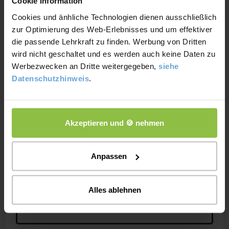
Cookie Information
Cookies und änhliche Technologien dienen ausschließlich
zur Optimierung des Web-Erlebnisses und um effektiver
die passende Lehrkraft zu finden. Werbung von Dritten
wird nicht geschaltet und es werden auch keine Daten zu
Wir hoffen der Beitrag hat dir gefallen und du
Werbezwecken an Dritte weitergegeben,
siehe
kannst nun problemlos mit deinem eigenen
Datenschutzhinweis
.
individuellen Bullet Journal anfangen. Um
diesen Artikel so nützlich wie möglich für dich
zu gestalten, haben wir uns viel Mühe gegeben.
Akzeptieren und 🍪 nehmen
Deshalb würden wir uns sehr freuen, wenn du dir
noch Zeit nimmst eine Sternebewertung oder
Anpassen
einen Kommentar abzugeben!
Dankeschön ?
Alles ablehnen
3,55
von 5 Sterne