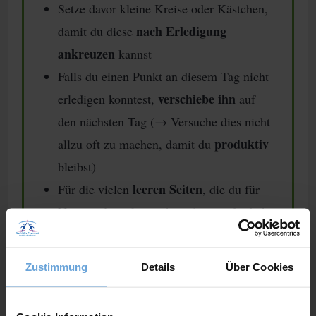
Setze davor kleine Kreise oder Kästchen,
nach Erledigung
damit du diese
ankreuzen
kannst
Falls du einen Punkt an diesem Tag nicht
verschiebe ihn
erledigen konntest,
auf
den nächsten Tag (→ Versuche dies nicht
produktiv
allzu oft zu machen, damit du
bleibst)
leeren Seiten
Für die vielen
, die du für
Notizen freigelassen hast, kannst du dich
Mood
richtig austoben: Bullet Journal
Tracker
Einkaufsliten
Wunschzettel
,
,
,
Zustimmung
Details
Über Cookies
Rezepte
,…