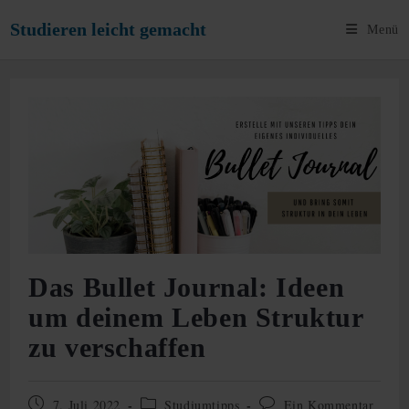
Zum
Studieren leicht gemacht
Menü
Inhalt
springen
Das Bullet Journal: Ideen
um deinem Leben Struktur
zu verschaffen
Beitrag
Beitrags-
Beitrags-
7. Juli 2022
Studiumtipps
Ein Kommentar