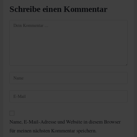
Schreibe einen Kommentar
Kommentieren
Gib
deinen
Namen
Gib
oder
deine
Benutzernamen
E-
zum
Mail-
Kommentieren
Name, E-Mail-Adresse und Website in diesem Browser
Adresse
ein
für meinen nächsten Kommentar speichern.
zum