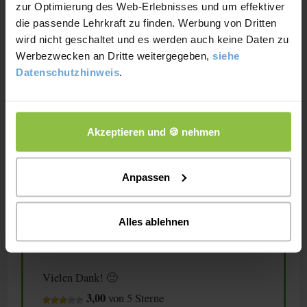
zur Optimierung des Web-Erlebnisses und um effektiver
die passende Lehrkraft zu finden. Werbung von Dritten
wird nicht geschaltet und es werden auch keine Daten zu
Werbezwecken an Dritte weitergegeben,
siehe
Datenschutzhinweis
.
Wir hoffen, dass du nun einen guten Eindruck
vom Pareto Prinzip bekommen hast und weißt,
Akzeptieren und 🍪 nehmen
wie du es anwenden kannst. Falls du noch Fragen
lass es uns in den Kommentaren wissen
hast,
Anpassen
und lass uns eine Sternebewertung da.
Alles ablehnen
Ansonsten klick dich gerne mal bei unseren
Studitipps
weiteren
durch.
Vielen Dank! 🙂
3,00
von 5 Sterne