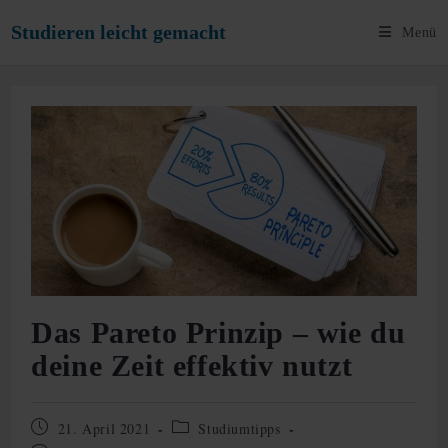
Zum
Studieren leicht gemacht
Menü
Inhalt
springen
Das Pareto Prinzip – wie du
deine Zeit effektiv nutzt
Beitrag
Beitrags-
21. April 2021
Studiumtipps
veröffentlicht:
Kategorie: