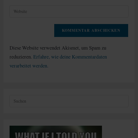
Kommentieren
Gib
ein
deine
Website-
URL
ein
(optional)
Diese Website verwendet Akismet, um Spam zu
reduzieren.
Erfahre, wie deine Kommentardaten
verarbeitet werden.