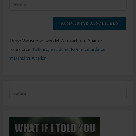
Gib
ein
deine
Website-
URL
ein
(optional)
Diese Website verwendet Akismet, um Spam zu
reduzieren.
Erfahre, wie deine Kommentardaten
verarbeitet werden.