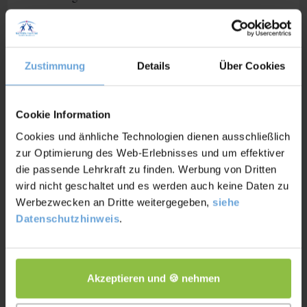
Ehrlich sein
Zustimmung
Details
Über Cookies
Such dir die Soft Skills raus, die dich als Person
wirklich auszeichnen und bleib bei der Wahrheit.
Cookie Information
Wenn du dich in der Bewerbung als selbstbewusst
Cookies und änhliche Technologien dienen ausschließlich
präsentierst, aber im Jobinterview ständig ins
zur Optimierung des Web-Erlebnisses und um effektiver
Stottern gerätst, macht dich das unglaubwürdig.
die passende Lehrkraft zu finden. Werbung von Dritten
Somit können sich die Recruiter nicht auf deine
wird nicht geschaltet und es werden auch keine Daten zu
Angaben verlassen.
Werbezwecken an Dritte weitergegeben,
siehe
Datenschutzhinweis
.
Stelle analysieren
Beweise sammeln
Akzeptieren und 🍪 nehmen