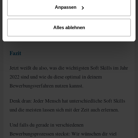
Anpassen
Falls du noch mehr Tipps zu
Bewerbungen
suchst, schau
dir gerne einmal diesen Beitrag an.
Alles ablehnen
Fazit
Jetzt weißt du also, was die wichtigsten Soft Skills im Jahr
2022 sind und wie du diese optimal in deinem
Bewerbungsverfahren nutzen kannst.
Denk dran: Jeder Mensch hat unterschiedliche Soft Skills
und die meisten lassen sich mit der Zeit auch erlernen.
Und falls du gerade in verschiedenen
Bewerbungsprozessen steckst: Wir wünschen dir viel