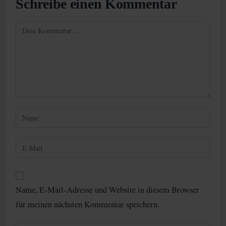
Schreibe einen Kommentar
Kommentieren
Gib
deinen
Namen
Gib
oder
deine
Benutzernamen
E-
zum
Mail-
Kommentieren
Name, E-Mail-Adresse und Website in diesem Browser
Adresse
ein
für meinen nächsten Kommentar speichern.
zum
Kommentieren