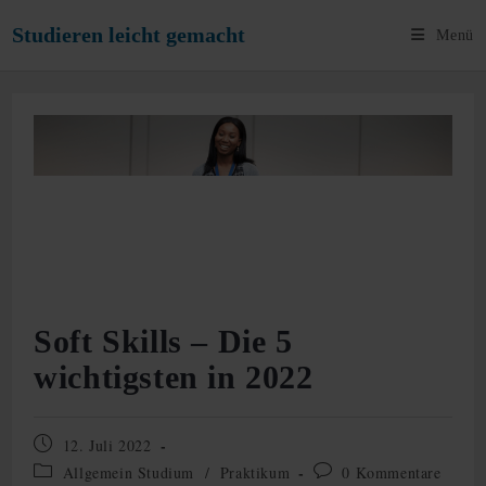
Zum
Studieren leicht gemacht
Menü
Inhalt
springen
Soft Skills – Die 5
wichtigsten in 2022
Beitrag
12. Juli 2022
veröffentlicht:
Beitrags-
Beitrags-
Allgemein Studium
/
Praktikum
0 Kommentare