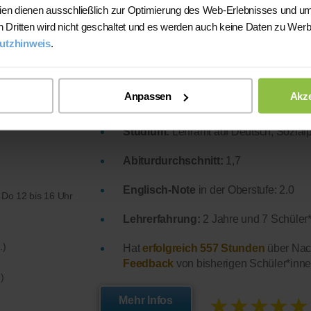
ien dienen ausschließlich zur Optimierung des Web-Erlebnisses und um
★★★★★
n Dritten wird nicht geschaltet und es werden auch keine Daten zu Wer
Mehr Infos
utzhinweis
.
ophie
Englisch ist ein sehr tolles Fach. Es m
Anpassen
Akze
andere Kultur kennenzulernen.
Studium:
Lehramt auf Deutsch, Sozial
Abiturdurchschnitt:
1,7
Englisch-Note
in der Oberstufe: 2.0
 Do 12 bis 16 Uhr
Lehrerfahrung:
2 Jahre und 7 Schüler*
.)
Hat
erfolgreich 557 Stunden
über Nach
Feedback
von bisherigen Schüler*inne
)
★★★★★
Mehr Infos