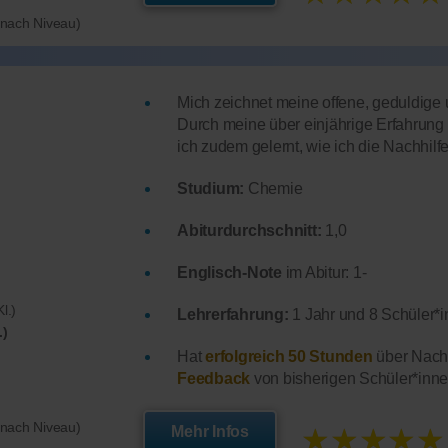
e nach Niveau)
Mich zeichnet meine offene, geduldige 
Durch meine über einjährige Erfahrung 
ich zudem gelernt, wie ich die Nachhilf
Studium:
Chemie
Abiturdurchschnitt:
1,0
Englisch-Note
im Abitur: 1-
l.)
Lehrerfahrung:
1 Jahr und 8 Schüler*i
.)
Hat
erfolgreich 50 Stunden
über Nachh
Feedback
von bisherigen Schüler*inne
★★★★★
e nach Niveau)
Mehr Infos