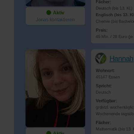
Fächer:
Deutsch (bis 13. Kl.)
Aktiv
Englisch (bis 13. Kl
Jonas
kontaktieren
Chemie (bis Bachelo
Preis:
45 Min. / 28 Euro (j
Hannah
Wohnort:
45147 Essen
Spricht:
Deutsch
Verfügbar:
grdstzl. wochentägli
Wochenende tagsüb
Fächer:
Mathematik (bis 13. K
Aktiv