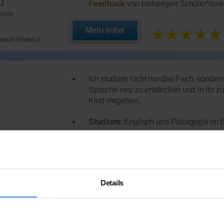
.)
Feedback
von bisherigen Schüler*inne
utsch
★★★★★
Mehr Infos
e nach Niveau)
Ich studiere nicht nur das Fach, sonder
Sprache neu zu entdecken und in ihr z
Kind mitgeben.
Studium:
Englisch und Pädagogik im 
Abiturdurchschnitt:
2,4
 15 Uhr
Englisch-Note
im Abitur: 2+
Details
l.)
Lehrerfahrung:
3 Jahre und 5 Schüler*
.)
Hat
erfolgreich 167 Stunden
über Nach
Feedback
von bisherigen Schüler*inne
e nach Niveau)