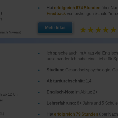
Hat
erfolgreich 674 Stunden
über Nach
.)
Feedback
von bisherigen Schüler*inne
r)
★★★★★
Mehr Infos
e nach Niveau)
Ich spreche auch im Alltag viel Englis
auseinander. Ich habe eine Liebe für S
Studium:
Gesundheitspsychologie, Oe
Abiturdurchschnitt:
1,4
Englisch-Note
im Abitur: 2+
ch ab 12 Uhr,
er
Lehrerfahrung:
8+ Jahre und 5 Schüler
l.)
Hat
erfolgreich 79 Stunden
über Nachh