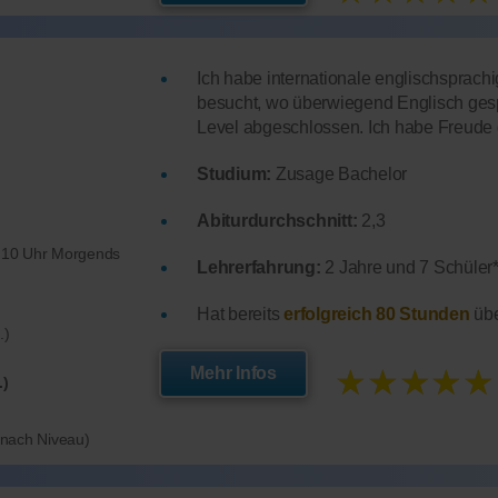
Ich habe internationale englischsprach
besucht, wo überwiegend Englisch ge
Level abgeschlossen. Ich habe Freude d
Studium:
Zusage Bachelor
Abiturdurchschnitt:
2,3
b 10 Uhr Morgends
Lehrerfahrung:
2 Jahre und 7 Schüler*
Hat bereits
erfolgreich 80 Stunden
übe
.)
★★★★★
Mehr Infos
.)
e nach Niveau)