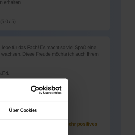
n erhalten
(5.0 / 5)
n lebe für das Fach! Es macht so viel Spaß eine
u wachsen. Diese Freude möchte ich auch Ihrem
B.Ed.
Über Cookies
innen aktuell
hilfe-Team.net unterrichtet und
sehr positives
n erhalten