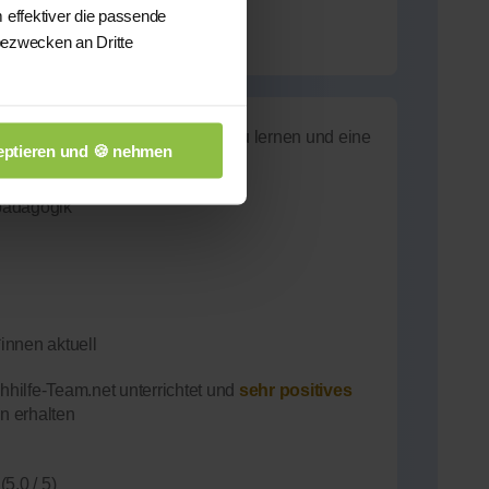
 effektiver die passende
bezwecken an Dritte
(5.0 / 5)
acht sehr viel Spaß neue Wörter zu lernen und eine
ptieren und 🍪 nehmen
pädagogik
innen aktuell
hilfe-Team.net unterrichtet und
sehr positives
n erhalten
(5.0 / 5)