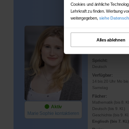
Cookies und änhliche Technolog
Lehrkraft zu finden. Werbung vo
weitergegeben,
siehe Datensch
Marie S
Alles ablehnen
Wohnort:
49090 Osnabrück
Spricht:
Deutsch
Verfügbar:
14 bis 20 Uhr Mo bis
Samstag
Fächer:
Mathematik (bis 8. Kl
Aktiv
Deutsch (bis 9. Kl.)
Marie Sophie
kontaktieren
Geschichte (bis 9. Kl.
Englisch (bis 7. Kl.)