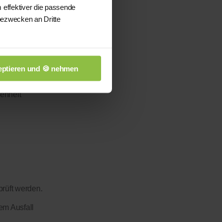
 effektiver die passende
bezwecken an Dritte
ptieren und 🍪 nehmen
enheit
prüft werden.
em Ausfall