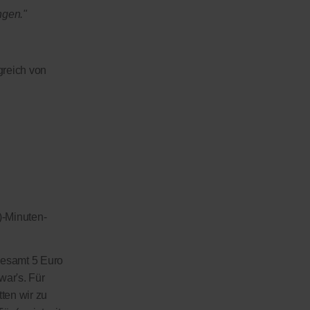
ngen."
greich von
)-Minuten-
sgesamt 5 Euro
war's. Für
tten wir zu