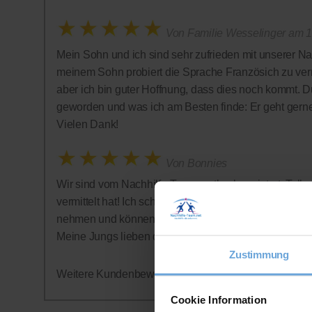
Von Familie Wesselinger am 1
Mein Sohn und ich sind sehr zufrieden mit unserer Na
meinem Sohn probiert die Sprache Französich zu vermi
aber ich bin guter Hoffnung, dass dies noch kommt. D
geworden und was ich am Besten finde: Er geht gern
Vielen Dank!
Von Bonnies
Wir sind vom Nachhilfe-Team restlos begeistert: Tolle 
vermittelt hat! Ich schätze auch sehr, dass auf ein Abo
nehmen und können jederzeit aufhören - was wir alle
Meine Jungs lieben die Nachhilfestunden - wer hätte
Zustimmung
Weitere Kundenbewertungen finden Sie auf der offizi
Cookie Information