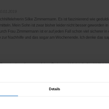
0.01.2019
chhilfelehrerin Silke Zimmermann. Es ist faszinierend wie geduldi
tteln. Mein Sohn ist zwar bisher leider nicht besser geworden i
urch Frau Zimmermann ist er auf jeden Fall schon viel sicherer in
e zur Nachhilfe und das sogar am Wochenende. Ich denke das sagt
Organisation, die uns zu fairen Preisen wirklich tolle Nachhilfeleh
 komplett verzichtet wird - wir zahlen nur die Leistung, die wir auc
rdings auch bei deutlich besseren Noten so schnell nicht machen
 das gedacht!?
Details
ellen Bewertungsplattform
ausgezeichnet.org