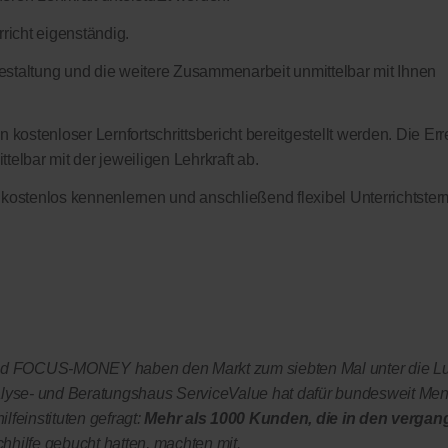
richt eigenständig.
sgestaltung und die weitere Zusammenarbeit unmittelbar mit Ihnen
 kostenloser Lernfortschrittsbericht bereitgestellt werden. Die Err
elbar mit der jeweiligen Lehrkraft ab.
 kostenlos kennenlernen und anschließend flexibel Unterrichtster
OCUS-MONEY haben den Markt zum siebten Mal unter die L
yse- und Beratungshaus ServiceValue hat dafür bundesweit Me
lfeinstituten gefragt:
Mehr als 1000 Kunden, die in den vergan
chhilfe gebucht hatten, machten mit.