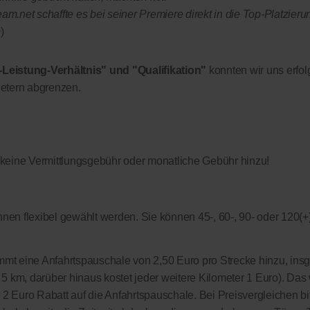
.net schaffte es bei seiner Premiere direkt in die Top-Platzieru
)
-Leistung-Verhältnis" und "Qualifikation"
konnten wir uns erfol
etern abgrenzen.
 keine Vermittlungsgebühr oder monatliche Gebühr hinzu!
nen flexibel gewählt werden. Sie können 45-, 60-, 90- oder 120(+
kommt eine Anfahrtspauschale von 2,50 Euro pro Strecke hinzu, in
on 5 km, darüber hinaus kostet jeder weitere Kilometer 1 Euro). Das 
s 2 Euro Rabatt auf die Anfahrtspauschale. Bei Preisvergleichen bi