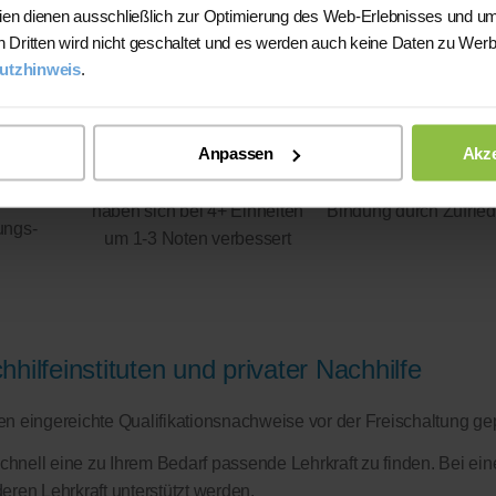
ien dienen ausschließlich zur Optimierung des Web-Erlebnisses und um
n Dritten wird nicht geschaltet und es werden auch keine Daten zu Wer
utzhinweis
.
Anpassen
Akze
93%
100%
haben sich bei 4+ Einheiten
Bindung durch Zufried
ungs-
um 1-3 Noten verbessert
hilfeinstituten und privater Nachhilfe
eren eingereichte Qualifikationsnachweise vor der Freischaltung ge
schnell eine zu Ihrem Bedarf passende Lehrkraft zu finden. Bei ein
eren Lehrkraft unterstützt werden.