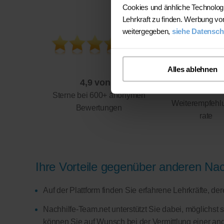
Cookies und änhliche Technolog
Lehrkraft zu finden. Werbung vo
weitergegeben,
siehe Datensch
Alles ablehnen
4,9 von 5
94%
Sterne bei 600+ anonymen
Weiterempfehl
Bewertungen
rate
Ihre Vorteile gegenüber anderen Nach
Auf der Plattform finden Sie erfahrene Lehrkräfte, d
Nachhilfe-Team.net unterstützt Sie dabei, möglichst 
können Sie auf Wunsch bei der Vermittlung einer and