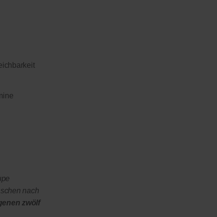
eichbarkeit
mine
upe
nschen nach
genen zwölf