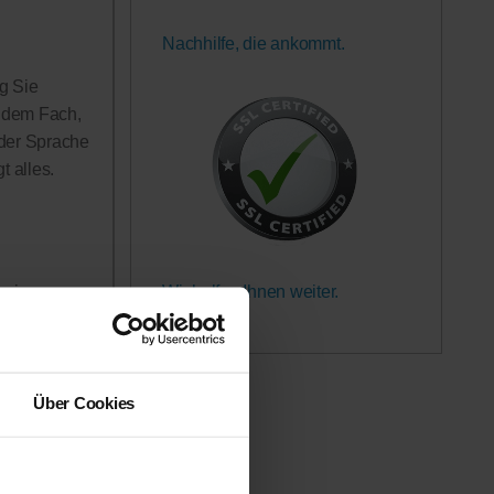
Nachhilfe, die ankommt.
g Sie
n dem Fach,
 der Sprache
 alles.
Wir helfen Ihnen weiter.
rerinnen
Garantiert.
h in Anspruch
 werden!
Über Cookies