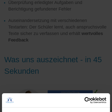
Überprüfung erledigter Aufgaben und
Berichtigung gefundener Fehler
Auseinandersetzung mit verschiedenen
Textarten: Der Schüler lernt, auch anspruchsvolle
Texte sicher zu verfassen und erhält
wertvolles
Feedback
Was uns auszeichnet - in 45
Sekunden