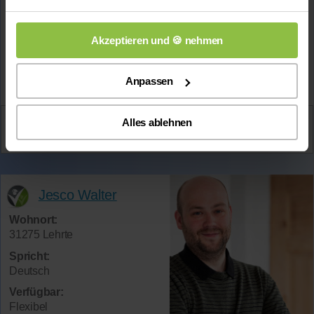
Mehr Infos
Akzeptieren und 🍪 nehmen
★★★★★
(5.0 / 5)
Anpassen
Aktiv
Alles ablehnen
Henning
kontaktieren
Jesco Walter
Wohnort:
31275 Lehrte
Spricht:
Deutsch
Verfügbar:
Flexibel