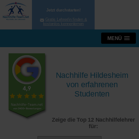
Jetzt durchstarten!
Gratis Lehrer/in finden &
kostenlos kennenlernen
MENÜ
Nachhilfe Hildesheim
von erfahrenen
Studenten
Zeige die Top 12 Nachhilfelehrer
für: