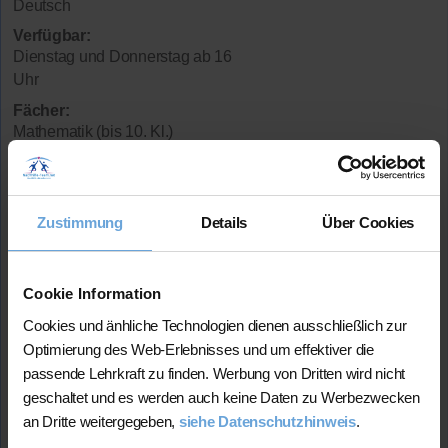
Deutsch
Verfügbar:
Dienstag und Donnerstag ab 16
Uhr
Fächer:
Mathematik (bis 10. Kl.)
Deutsch (bis 10. Kl.)
Geschichte (bis 10. Kl.)
Preis (bis 10. Klasse)
Zustimmung
Details
Über Cookies
45 Min. / 23 Euro
Ich gebe seit ca 20 Jahren Nachhilfe in
Mathematik/Deutsch bis Klasse 10. Ich habe ein gutes
Cookie Information
Zahlenverständnis und als Ing kann ich das wohl auch
Cookies und änhliche Technologien dienen ausschließlich zur
gut erklären.
Optimierung des Web-Erlebnisses und um effektiver die
Studium:
Dipl. Ing. (FH)Druck-/Medientechnik
passende Lehrkraft zu finden. Werbung von Dritten wird nicht
Lehrerfahrung:
8+ Jahre Unterrichtserfahrung
geschaltet und es werden auch keine Daten zu Werbezwecken
Hat bereits
erfolgreich 16 Stunden
über Nachhilfe-
an Dritte weitergegeben,
siehe Datenschutzhinweis
.
Team.net unterrichtet