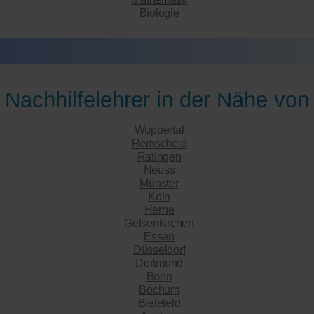
Biologie
Nachhilfelehrer in der Nähe von
Wuppertal
Remscheid
Ratingen
Neuss
Münster
Köln
Herne
Gelsenkirchen
Essen
Düsseldorf
Dortmund
Bonn
Bochum
Bielefeld