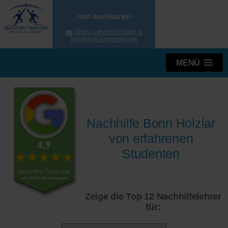
Jetzt durchstarten!
Gratis Lehrer/in finden &
kostenlos kennenlernen
MENÜ
Nachhilfe Bonn Holzlar
von erfahrenen
Studenten
Zeige die Top 12 Nachhilfelehrer
für: