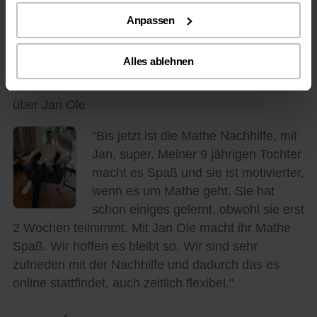
bereits verbessern. Glückwunsch,
Anpassen
weiter so!
Alles ablehnen
Am 12.03.2024 von Andrea Laase
über Jan Ole
"Bis jetzt ist die Mathe Nachhilfe, mit
Jan, super. Meiner 9 jährigen Tochter
macht es Spaß und sie ist motivierter,
wenn es um Mathe geht. Sie hat
schon einiges gelernt, obwohl sie erst
2 Wochen teilnimmt. Mit Jan Ole macht ihr Mathe
Spaß. Wir hoffen es bleibt so. Wir sind sehr
zufrieden mit der Nachhilfe und dadurch das es
online stattfindet, auch zeitlich flexibel."