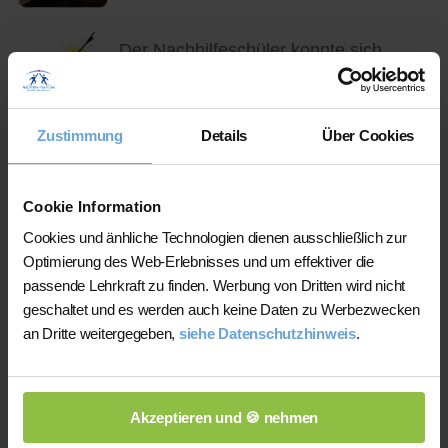
Der Nachhilfeschüler konnte sich
bereits verbessern. Glückwunsch,
weiter so!
Zustimmung
Details
Über Cookies
Am 13.03.2024 von Teresa Köhler
Cookie Information
über Sandra
Cookies und änhliche Technologien dienen ausschließlich zur
"Sandra ist super freundlich, Sie geht
Optimierung des Web-Erlebnisses und um effektiver die
passende Lehrkraft zu finden. Werbung von Dritten wird nicht
auf den Schüler ein und versucht die
geschaltet und es werden auch keine Daten zu Werbezwecken
Schwächen herauszufinden, um
an Dritte weitergegeben,
siehe Datenschutzhinweis
.
diese mit Übungsaufgaben Abhilfe zu
schaffen."
Akzeptieren und 🍪 nehmen
Der Nachhilfeschüler konnte sich