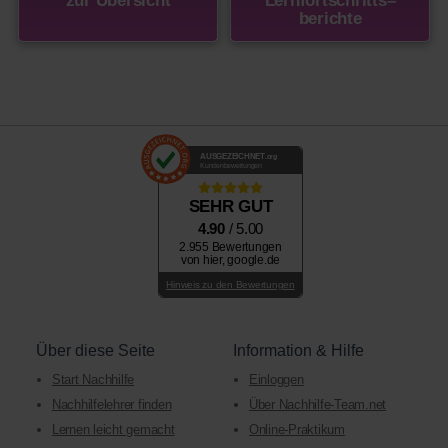
zur Übersicht
Lernfortschritts
–
berichte
AUSGEZEICHNET
.org
Kundenbewertungen
SEHR GUT
4.90
/ 5.00
2.955 Bewertungen
von hier, google.de
Hinweis zu den Bewertungen
Über diese Seite
Information & Hilfe
Start Nachhilfe
Einloggen
Nachhilfelehrer finden
Über Nachhilfe-Team.net
Lernen leicht gemacht
Online-Praktikum