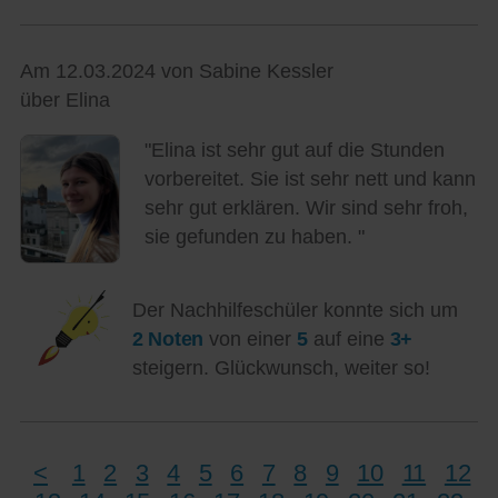
Am 12.03.2024 von Sabine Kessler
über Elina
"Elina ist sehr gut auf die Stunden
vorbereitet. Sie ist sehr nett und kann
sehr gut erklären. Wir sind sehr froh,
sie gefunden zu haben. "
Der Nachhilfeschüler konnte sich um
2 Noten
von einer
5
auf eine
3+
steigern. Glückwunsch, weiter so!
<
1
2
3
4
5
6
7
8
9
10
11
12