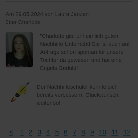
Am 29.05.2024 von Laura Janzen
über Charlotte
"Charlotte gibt unheimlich guten
Nachhilfe Unterricht! Sie ist auch auf
Anfrage schon spontan für unsere
Tochter da gewesen und hat eine
Engels Geduld! "
Der Nachhilfeschüler konnte sich
bereits verbessern. Glückwunsch,
weiter so!
<
1
2
3
4
5
6
7
8
9
10
11
12