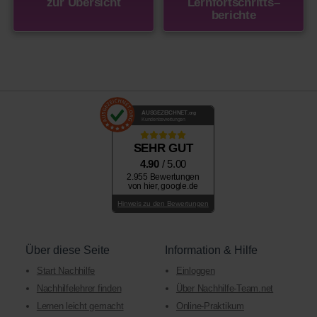
zur Übersicht
Lernfortschritts
–
berichte
AUSGEZEICHNET
.org
Kundenbewertungen
SEHR GUT
4.90
/ 5.00
2.955 Bewertungen
von hier, google.de
Hinweis zu den Bewertungen
Über diese Seite
Information & Hilfe
Start Nachhilfe
Einloggen
Nachhilfelehrer finden
Über Nachhilfe-Team.net
Lernen leicht gemacht
Online-Praktikum