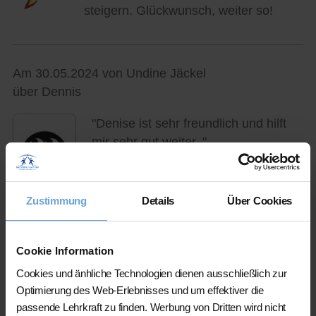
steigern. Glückwunsch, weiter so!
Am 30.05.2024 von Undine Jäckel
über Dennis
"Denise ist sehr freundlich und hilft
mir sehr gut weiter. "
Zustimmung
Details
Über Cookies
Der Nachhilfeschüler konnte sich
bereits verbessern. Glückwunsch,
Cookie Information
weiter so!
Cookies und änhliche Technologien dienen ausschließlich zur
Optimierung des Web-Erlebnisses und um effektiver die
passende Lehrkraft zu finden. Werbung von Dritten wird nicht